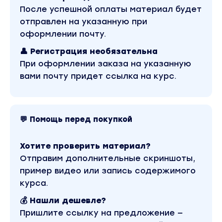
считаю, что инфоцыган не существует -
После успешной оплаты материал будет
любая информация что человек несет - она
отправлен на указанную при
либо им уже прожита, либо если еще нет -
оформлении почту.
мир быстро организует чтобы прожил. И
если спикер заявляет о чем-то, то он
это
👤 Регистрация необязательна
проживет. Поэтому не существует
При оформлении заказа на указанную
преподавателей врунов. Их мир просто
вами почту придет ссылка на курс.
«вынесет».
Неужели кто-то думает, что меня бы вообще
пустили с методом в массы, если бы там
💬 Помощь перед покупкой
было воровство интеллектуальной
собственности?
Хотите проверить материал?
Все что я даю в методе - прожито мной
Отправим дополнительные скриншоты,
через огромное количество личных сессий/
пример видео или запись содержимого
групповых сессий/ расстановок/
курса.
энерготерапий/ регресса.
Метод состоит из двух частей - диагностики
💰 Нашли дешевле?
за 5 секунд и разрешающих фраз.
Пришлите ссылку на предложение —