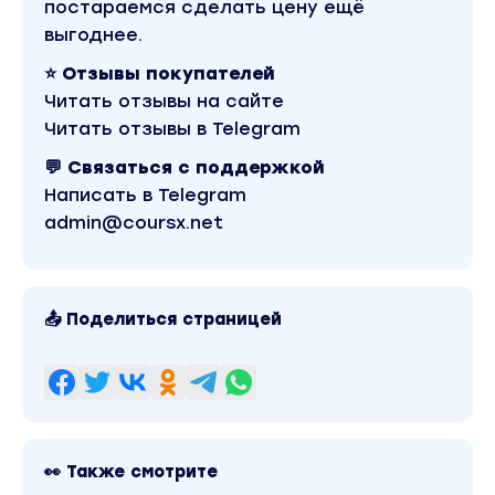
В этом его простота. Не обязательно
постараемся сделать цену ещё
ставить фигуры, как в расстановках или во
выгоднее.
вселенке. Не обязательно слушать всю
⭐ Отзывы покупателей
подноготную клиента, как в гештальт. Не
Читать отзывы на сайте
обязательно вообще знать что именно там
Читать отзывы в Telegram
произошло. Ты заходишь и сразу
💬 Связаться с поддержкой
легализуешь. Без деталей. Сразу под
Написать в Telegram
корень.
admin@coursx.net
С помощью метода можно работать
одновременно с 500+ людей и
прорабатывать все запросы одновременно.
В расстановках или во Вселенке так не
📤 Поделиться страницей
делают. В регрессии тем более.
При этом я искренне люблю все методы
психотерапии и прямо сейчас жду самолёт в
Египет, чтобы в местах силы пройти
расстановки.
Просто хочу на берегу провести грань - что
👀 Также смотрите