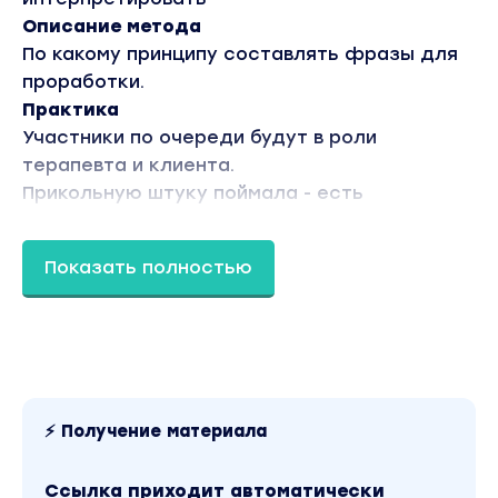
Описание метода
По какому принципу составлять фразы для
проработки.
Практика
Участники по очереди будут в роли
терапевта и клиента.
Прикольную штуку поймала - есть
единичные случаи людей, кто не был на
методе. И утверждает, что метод не метод,
Показать полностью
а Вселенка или расстановки.
Есть версии, что я преподаю чье-то чужое
направление. Есть версии что у меня
классный продюсер (спойлер - его нет, я
жмот и ни с кем не делю выручку).
Есть версии, что кто-то делает за меня, или
⚡ Получение материала
что я ворую чужой труд.
Дорогие, так не работает. Я искренне
Ссылка приходит автоматически