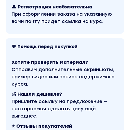
Бабурина - Скорость 1.0». Это версия материала
👤 Регистрация необязательна
в лучшем качестве без водяных знаков.
При оформлении заказа на указанную
Скриншоты содержимого, платформы и
качества записи можно посмотреть выше.
вами почту придет ссылка на курс.
Материал относится к 2022 году. В магазине
Coursx.net материал доступен за 520 рублей.
Обучающий курс входит в рубрику «Стиль и
имидж». Другие материалы автора «Софья
Бабурина» можно найти через поиск по сайту.
💬 Помощь перед покупкой
Хотите проверить материал?
Отправим дополнительные скриншоты,
пример видео или запись содержимого
курса.
💰 Нашли дешевле?
Пришлите ссылку на предложение —
постараемся сделать цену ещё
выгоднее.
⭐ Отзывы покупателей