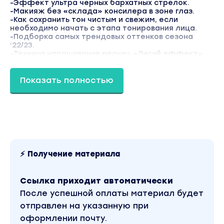
-Эффект ультра чёрных бархатных стрелок.
-Макияж без «склада» консилера в зоне глаз.
-Как сохранить тон чистым и свежим, если
необходимо начать с этапа тонирования лица.
-Подборка самых трендовых оттенков сезона
‘22/23.
-Техника наращивания ресниц «Лисий эффект».
Ноt smokey eyes
-Техника быстрого и чистого входа в кожу для
сложных оттенков.
Показать полностью
-Распределение элементов блик-полутень-тень
по анатомии глаза для создания мягкого
градиента.
-Макияж глаз без проплешин и потери
интенсивности цвета теней.
-Соединение верхнего и нижнего века, которое не
сломает форму.
-Тонирование в стиле «селебрити».
⚡ Получение материала
Бонусы
Чек-лист по продуктам: кейс коммерческого
визажиста
Ссылка приходит автоматически
В чек-листе собраны friendly-продукты и аналоги
мировых брендов, которые доступны к покупке в
После успешной оплаты материал будет
России.
отправлен на указанную при
Я уже протестировала сотни различных продуктов
и делюсь с вами достойными аналогами.
оформлении почту.
Вы находитесь на странице товара «Софья