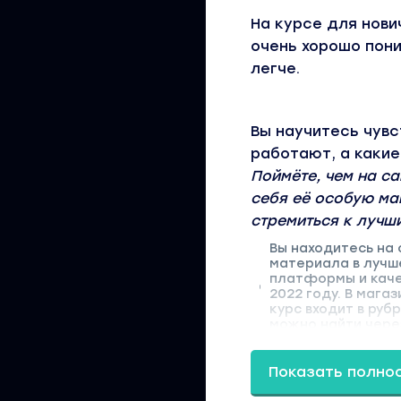
На курсе для нови
очень хорошо пон
легче.
Вы научитесь чувс
работают, а какие
Поймёте, чем на с
себя её особую ма
стремиться к лучш
Вы находитесь на
материала в лучш
платформы и каче
2022 году. В мага
курс входит в руб
можно найти через
Показать полно