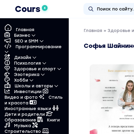
Cours
X
Главная
Главная
»
Здоровье 
Бизнес
SEO и SMM
Софья Шайнина
Программирование
Дизайн
Психология
Здоровье и спорт
Эзотерика
Хобби
Школы и авторы
Инвестиции
Видео и фото
Стиль
и красота
Иностранные языки
Дети и родители
Образование
Книги
Музыка
Строительство