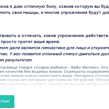
чков я даю отличную базу, освоив которую вы бу
имать свои мышцы, и многие упражнения будут да
твовать и отличать, какие упражнения действите
 просто тратят ваше время.
амом деле является гимнастика для лица и откроет
гию. У вас появится отличный стимул двигаться да
им результатам.
 странице товара «Софья Шайнина - Фейс-Фитнес». Это
ем качестве без водяных знаков. Скриншоты содержимо
ства записи можно посмотреть выше. Материал относи
зине Coursx.net материал доступен за 190 рублей. Обуч
рику «Здоровье и Спорт». Другие материалы автора «20
 поиск по сайту.
стью