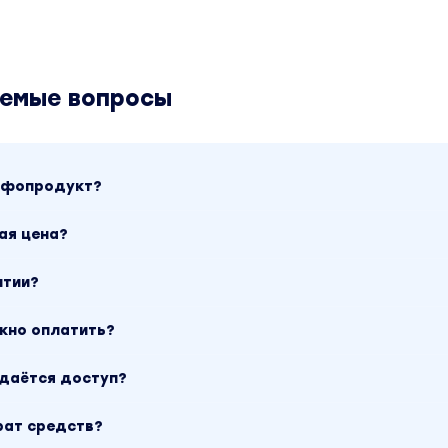
аемые вопросы
инфопродукт?
ая цена?
нтии?
ожно оплатить?
ыдаётся доступ?
рат средств?