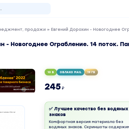
енеджмент, продажи
» Евгений Дорохин - Новогоднее Огр
н - Новогоднее Ограбление. 14 поток. Па
10 Б
ОБЛАКО MAIL
19 ГБ
245
₽
✅ Лучшее качество без водяных
знаков
Комфортная версия материала без
водяных знаков. Скриншоты содержи