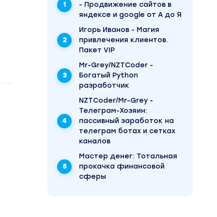
- Продвижение сайтов в
яндексе и google от А до Я
Игорь Иванов - Магия
привлечения клиентов.
Пакет VIP
Mr-Grey/NZTCoder -
Богатый Python
вую
разработчик
NZTCoder/Mr-Grey -
Телеграм-Хозяин:
пассивный заработок на
телеграм ботах и сетках
щи), то
каналов
Mаcтер дeнeг: Тотальная
прокачка финансовой
сферы
ЖЕ НЕ