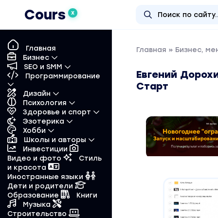
Cours
X
Главная
Главная
»
Бизнес, м
Бизнес
SEO и SMM
Евгений Дорохи
Программирование
Старт
Дизайн
Психология
Здоровье и спорт
Эзотерика
Хобби
Школы и авторы
Инвестиции
Видео и фото
Стиль
и красота
Иностранные языки
Дети и родители
Образование
Книги
Музыка
Строительство