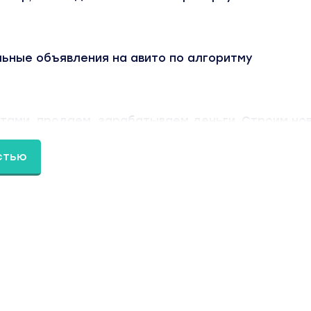
ьные объявления на авито по алгоритму
тами, продаем, зарабатываем деньги. Строим но
стью
удь продавал что-то на авито (включая личные ве
ь получится!
ТВО ЖЕЛАЮЩИХ СОЗДАТЬ ТОВАРНЫЙ БИЗНЕС, ДА
НУ ДОСОК ОБЪЯВЛЕНИЙ?