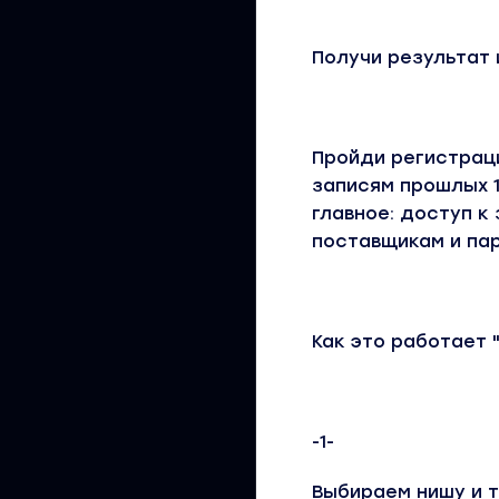
Получи результат 
Пройди регистраци
записям прошлых 1
главное: доступ к
поставщикам и па
Как это работает 
-1-
Выбираем нишу и т