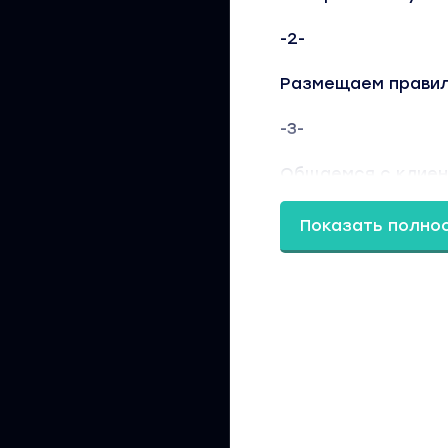
-2-
Размещаем правил
-3-
Общаемся с клиен
жизнь.
Показать полно
Если ты когда-ниб
и бизнес построит
ПОЧЕМУ БОЛЬШИНС
СМОТРЯТ В СТОРО