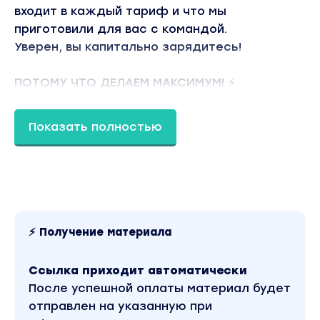
входит в каждый тариф и что мы
приготовили для вас с командой.
Уверен, вы капитально зарядитесь!
ПОТОМУ ЧТО ДЕЛАЕМ МАКСИМУМ! ⚡️
Тариф PREMIUM
Показать полностью
Вы находитесь на странице товара «Дмитрий
Щукин - Обучение по КриптоАрбитражу. Тариф
Premium». Это версия материала в лучшем
качестве без водяных знаков. Скриншоты
содержимого, платформы и качества записи
можно посмотреть выше. Материал относится к
2022 году. В магазине Coursx.net материал
доступен за 490 рублей. Обучающий курс
⚡ Получение материала
входит в рубрику «Инвестиции, Трейдинг,
Криптовалюта / Блокчейн и криптовалюты».
Другие материалы автора «Дмитрий Щукин»
Ссылка приходит автоматически
можно найти через поиск по сайту.
После успешной оплаты материал будет
отправлен на указанную при