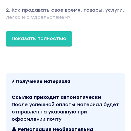
2. Как продавать свое время, товары, услуги,
легко и с удовльствием?
3. Как отключить логику, чтобы обойти
формулу 2+2=4 и сделать 2+2=1000
Показать полностью
4. Как вернуть свои деньги, которые дал
другому человеку, а тот не возвращает?
5. Как технически, пошагово, заместить
старые антикоманды новыми командами и
⚡ Получение материала
добиться их отражения (нового уровня
доходов)?
Ссылка приходит автоматически
После успешной оплаты материал будет
6. Как убрать отсутствие денег на уровне
отправлен на указанную при
ощущений?
оформлении почту.
7. Как продать квартиру, которую ум
👤 Регистрация необязательна