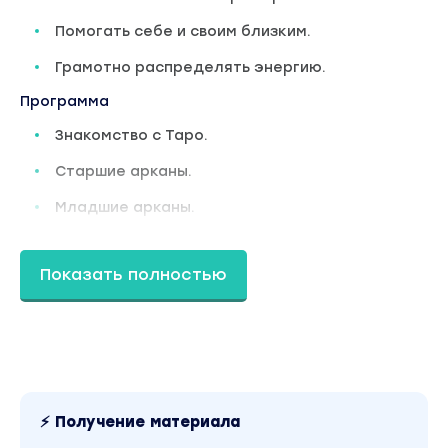
Помогать себе и своим близким.
Грамотно распределять энергию.
Программа
Знакомство с Таро.
Старшие арканы.
Младшие арканы.
Придворные карты.
Показать полностью
Таро и мировоззрение.
Чакрамный Расклад.
Определение негативной информации.
Карма и её законы.
⚡ Получение материала
Драконоведение