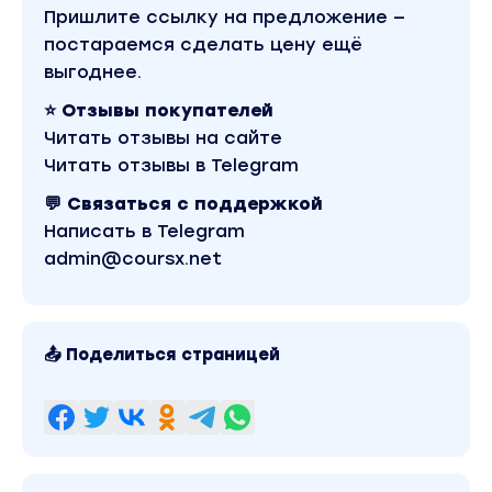
Пришлите ссылку на предложение —
магазине Coursx.net материал доступен за 450 руб
Обучающий курс входит в рубрику «Эзотерика и
постараемся сделать цену ещё
оккультизм / Тарология». Другие материалы автор
выгоднее.
«Наташа Росс» можно найти через поиск по сайту.
⭐ Отзывы покупателей
Читать отзывы на сайте
Читать отзывы в Telegram
💬 Связаться с поддержкой
Написать в Telegram
admin@coursx.net
📤 Поделиться страницей