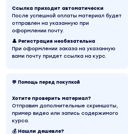
Основы свечной магии.
Ссылка приходит автоматически
Ритуалы с картами таро.
После успешной оплаты материал будет
отправлен на указанную при
Курс Ленорман
оформлении почту.
Курс Ведьминская бутылка
👤 Регистрация необязательна
При оформлении заказа на указанную
вами почту придет ссылка на курс.
Бонус. Работа с маятником.
Бонус. Работа с поющими чашами.
Бонус. Марафон по раскладам.
💬 Помощь перед покупкой
Тариф - Эзотерик плюс
Курс 2022 года
Хотите проверить материал?
Вы находитесь на странице товара «Наташа Росс -
Отправим дополнительные скриншоты,
Стань практикующим тарологом с нуля. Тариф
пример видео или запись содержимого
Эзотерик плюс». Это версия материала в лучшем
качестве без водяных знаков. Скриншоты содержи
курса.
платформы и качества записи можно посмотреть 
Материал относится к 2023 году. Оригинальная
💰 Нашли дешевле?
стоимость курса у автора составляет 38000 рубле