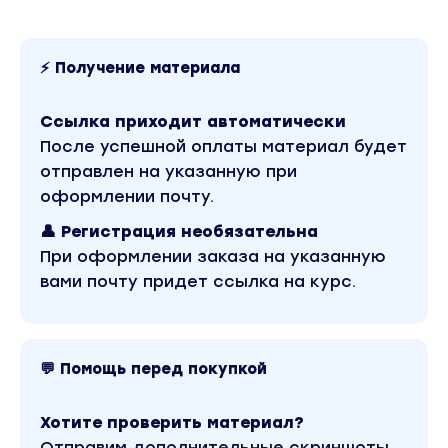
Доступ к записям в личном кабинете участника в
Набор автоматизированных тестов для клиента и
данных в коучинговом процессе (доступ навсегд
⚡ Получение материала
Бонус: доступ в Клуб коучей на 5 месяцев
Ссылка приходит автоматически
Вы находитесь на странице товара «5 PRISM / Ольг
После успешной оплаты материал будет
предпринимателей. Пакет Самостоятельный». Это
водяных знаков. Скриншоты содержимого, платфо
отправлен на указанную при
выше. Материал относится к 2023 году. В магазине
оформлении почту.
рублей. Обучающий курс входит в рубрику «Бизне
автора «Ольга Рыбина, Юрий Мурадян» можно найти
👤 Регистрация необязательна
При оформлении заказа на указанную
вами почту придет ссылка на курс.
💬 Помощь перед покупкой
Хотите проверить материал?
Отправим дополнительные скриншоты,