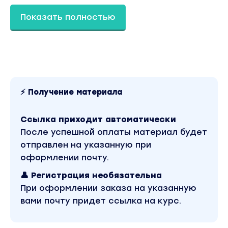
человеком или ИИ. Но сейчас нужно залетать н
Показать полностью
эту волну и пользоваться всеми прелестями
времени в котором мы живем и так поехали, чт
будет в курсе.
Мы в этом курсе разберём следующие
направления:
⚡ Получение материала
Работа с текстом!
Здесь рассмотрим чего достиг искусственный
Ссылка приходит автоматически
интеллект с сфере текстового общения, это
После успешной оплаты материал будет
подойдёт таким профессиям как:
отправлен на указанную при
Сценарист, копирайтер, блогер, создатели
оформлении почту.
сайтов, специалисты по соц. сетям и т.д
👤 Регистрация необязательна
Тут настолько огромный потенциал для творче
При оформлении заказа на указанную
все что нужно это буквально зайти и за неско
вами почту придет ссылка на курс.
кликов создавать текст для сайта, блога,
социальных сетей и интернет-магазинов.