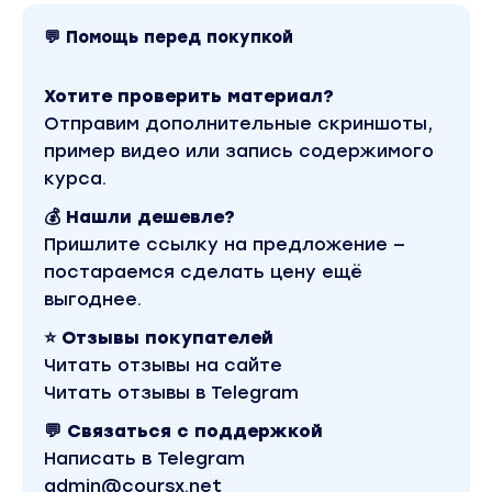
Работа с изображениями
💬 Помощь перед покупкой
Этот блок особенно будет интересен дизайне
фотографам, контенмейкерам и т.д
Хотите проверить материал?
что такое "промты", "seed" и как всё это
Отправим дополнительные скриншоты,
использовать.
пример видео или запись содержимого
Самое бональное что Adobe Stock, принимает
курса.
фотографии сделанные ИИ и продает их.
💰 Нашли дешевле?
Ну находятся и такие вундеркинды, которые
Пришлите ссылку на предложение —
просто делают деньги из воздуха и знаете что
постараемся сделать цену ещё
самое интересное? Покупатель найдется!
выгоднее.
Естественно это самые банальные примеры ве
⭐ Отзывы покупателей
сок будет в курсе
Читать отзывы на сайте
Читать отзывы в Telegram
Работа с видео
💬 Связаться с поддержкой
Этот блок само собой для тех кто создаёт ви
Написать в Telegram
контент, кстати большой прорыв для тех кто в
admin@coursx.net