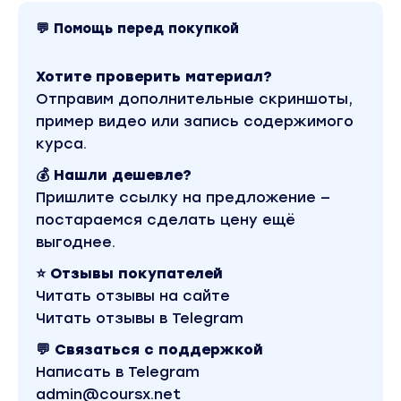
того, что забирает вашу энергию на реализац
💬 Помощь перед покупкой
желаемого
-Проведете практику избавления от тяжелых
Хотите проверить материал?
чувств (обид, страхов, гнева, разочарования),
Отправим дополнительные скриншоты,
чтобы высвободить ресурс для нового
пример видео или запись содержимого
-Проведете аудит жизни и обнаружите, что в н
курса.
отягащает в вас, а что наполняет
💰 Нашли дешевле?
-Поставите намерение на новый 2023 год и
Пришлите ссылку на предложение —
поймете, как Создатель наилучшим образом
постараемся сделать цену ещё
приведет вас к желаемым результатам
выгоднее.
Модуль 1. Активы и распаковка создателя
⭐ Отзывы покупателей
В результате модуля вы:
Читать отзывы на сайте
-Распакуете сознание создателя: предприним
Читать отзывы в Telegram
ты или предпринимают тебя?
💬 Связаться с поддержкой
-Проанализируете активы, которые у вас есть 
Написать в Telegram
поймете, как применить
admin@coursx.net
-Поймете, как выйти из матрицы и достигнуть