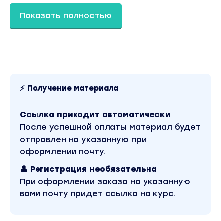
Чувствуешь себя не на своем месте
и ищешь то
Показать полностью
будет вдохновлять и приносить большой доход
даст чувство свободы, самореализацию и нов
окружение
✔Блогер
Устал от шаблонных идей и сравнения с
другими,
хочешь занять лидерство в нише
и
⚡ Получение материала
создавать инфоповоды, получая удовольствие
результата и денег
Ссылка приходит автоматически
После успешной оплаты материал будет
отправлен на указанную при
Программа курса:
оформлении почту.
👤 Регистрация необязательна
Перепрошивка «Переход»
При оформлении заказа на указанную
Завершение уходящего 2022 года и эффектив
вами почту придет ссылка на курс.
начала нового 2023 года
В результате модуля вы:
-Проведете процесс очищения пространства о