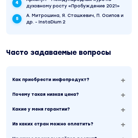
-Распакуете аватар клиента, работа с которы
духовному росту «Пробуждение 2021»
будет наполнять
-Прокачаете самоценность и проявленность
А. Митрошина, Я. Сташкевич, П. Осипов и
др. - InstaDium 2
благодаря практикам и действиям
-Придумаете концепт гениального продукта,
который расширит ваш личный бренд
-Поймете, какую проблему хотите решать свои
Часто задаваемые вопросы
продуктом
Модуль 4. Личный бренд как искусство
В результате модуля вы:
Как приобрести инфопродукт?
-Узнаете, как работает маркетинг нового врем
секрет любви аудитории
Почему такая низкая цена?
-Научитесь влиять на аудиторию на 3 уровнях:
чувства, мысли и действия
Какие у меня гарантии?
-Научитесь управлять вниманием людей
-Поймете, как транслировать ценности, смысл
Из каких стран можно оплатить?
метасообщения, благодаря которым люди зах