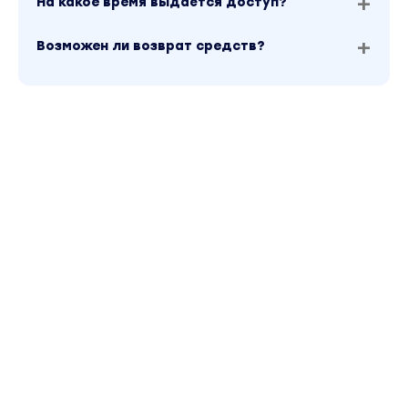
идти за вами
На какое время выдаётся доступ?
Возможен ли возврат средств?
Модуль 5. Продажи как искусство
В результате модуля вы:
-Соберете свою воронку продаж
-Выберете инструменты создания очереди из
клиентов, которые вам подходят: блог, соцсети
вебинары, выступления, ивенты или даже конц
и перфомансы
-Научитесь продавать раз и навсегда любыми
способами: от переписки и созвонов до встреч
выступлений
-Поймете, как доводить клиентов до оплаты б
возражений
Модуль 6. Контент-маркетинг нового времени
В результате модуля вы: