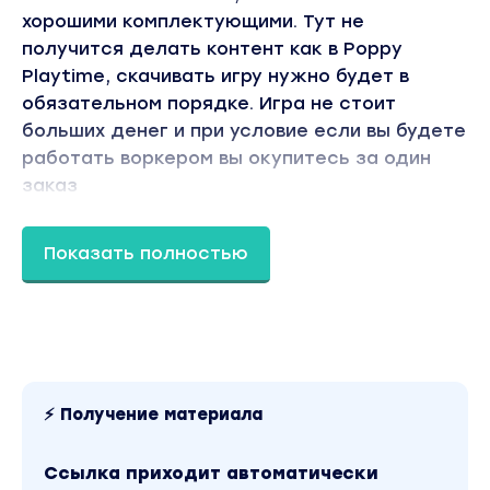
хорошими комплектующими. Тут не
получится делать контент как в Poppy
Playtime, скачивать игру нужно будет в
обязательном порядке. Игра не стоит
больших денег и при условие если вы будете
работать воркером вы окупитесь за один
заказ
Что же насчет контента? Разнообразие
Показать полностью
контента здесь неограниченно и все зависит
от вашей фантазии, снимать здесь контент
даже легче чем в Poppy Playtime. В курсе я
покажу самый популярный на данный
момент, а именно поднишу Alphabet Lore.
⚡ Получение материала
Ссылка приходит автоматически
Как видите, это пятое видео по нише и сразу