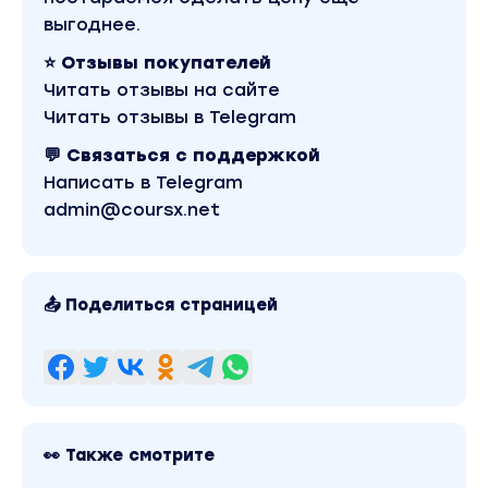
расскажу и покажу. Но создать канал и
выгоднее.
вывести его на монету не единственный
⭐ Отзывы покупателей
способ заработать.
Читать отзывы на сайте
Читать отзывы в Telegram
Тема воркерства также востребована в этой
💬 Связаться с поддержкой
нише.
Написать в Telegram
admin@coursx.net
📤 Поделиться страницей
Также подробно в курсе разберу каналы
вышедшие на монету за месяц и покажу как
👀 Также смотрите
они снимают такой контент. Разберем все