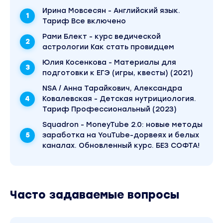
детально, чтобы ни у кого не осталось
Ирина Мовсесян - Английский язык.
Тариф Все включено
вопросов. Одним из преимуществ является
то что мы играем и сразу снимаем, можно
Рами Блект - курс ведической
потом смонтировать ролик добавив туда
астрологии Как стать провидцем
звуки, эффекты, но можно этого не делать,
Юлия Косенкова - Материалы для
а записать и сразу выложить на канал.
подготовки к ЕГЭ (игры, квесты) (2021)
Быстрый монтаж тоже будет в курсе,
NSA / Анна Тарайкович, Александра
отдельным уроком.
Ковалевская - Детская нутрициология.
Тариф Профессиональный (2023)
Что входит в сам курс.
Squadron - MoneyTube 2.0: новые методы
1. Игра. Расскажу как приобрести, покупка
заработка на YouTube-дорвеях и белых
каналах. Обновленный курс. БЕЗ СОФТА!
(как купить официалку в сегодняшних
реалиях), как установить и как начать
пользоваться (очень интересная игра, даже
самому поиграться просто бомба)
Часто задаваемые вопросы
2. Помогу разобраться с меню, локации ,
карты, оружия, машинки и т.д.
3. Разберем как самим, с нуля создавать