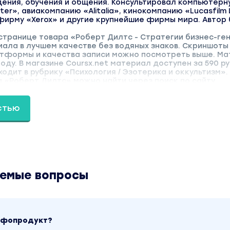
ения, обучения и общения. Консультировал компьютерн
r», авиакомпанию «Alitalia», кинокомпанию «Lucasfilm L
 фирму «Xerox» и другие крупнейшие фирмы мира. Автор
странице товара «Роберт Дилтс - Стратегии бизнес-ген
иала в лучшем качестве без водяных знаков. Скриншоты
тформы и качества записи можно посмотреть выше. М
году. В магазине Coursx.net материал доступен за 590 р
одит в рубрику «Психология / Эзотерика и оккультизм».
 «Роберт Дилтс» можно найти через поиск по сайту.
стью
аемые вопросы
инфопродукт?