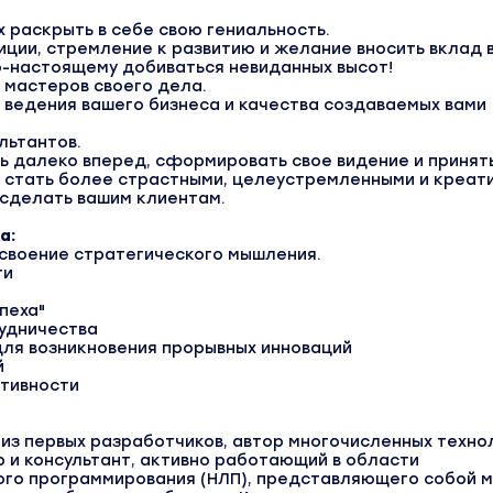
х раскрыть в себе свою гениальность.
ции, стремление к развитию и желание вносить вклад 
о-настоящему добиваться невиданных высот!
и мастеров своего дела.
ведения вашего бизнеса и качества создаваемых вами
ультантов.
ь далеко вперед, сформировать свое видение и принят
 стать более страстными, целеустремленными и креат
 сделать вашим клиентам.
а:
освоение стратегического мышления.
ти
спеха"
рудничества
для возникновения прорывных инноваций
й
ативности
 из первых разработчиков, автор многочисленных техно
ер и консультант, активно работающий в области
ого программирования (НЛП), представляющего собой 