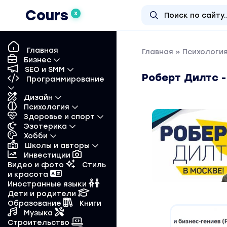
Cours
X
Главная
Главная
»
Психологи
Бизнес
SEO и SMM
Роберт Дилтс -
Программирование
Дизайн
Психология
Здоровье и спорт
Эзотерика
Хобби
Школы и авторы
Инвестиции
Видео и фото
Стиль
и красота
Иностранные языки
Дети и родители
Образование
Книги
Музыка
Строительство