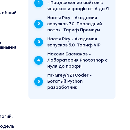
- Продвижение сайтов в
яндексе и google от А до Я
в общий
Настя Pixy - Академия
запусков 7.0. Последний
поток. Тариф Премиум
Настя Pixy - Академия
ь
запусков 5.0. Тариф VIP
ивными!
Максим Басманов -
Лаборатория Photoshop с
нуля до профи
Mr-Grey/NZTCoder -
Богатый Python
разработчик
логий,
модель