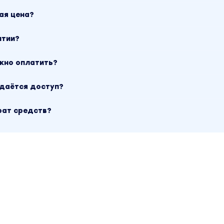
ая цена?
нтии?
ожно оплатить?
ыдаётся доступ?
рат средств?