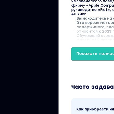
человеческого повед
фирму «Apple Compute
руководство «Fiat»,
40 книг.
Вы находитесь на 
Это версия матер
содержимого, пла
относится к 2023 
Обучающий курс вх
материалы автора
Показать полно
Часто задав
Как приобрести 