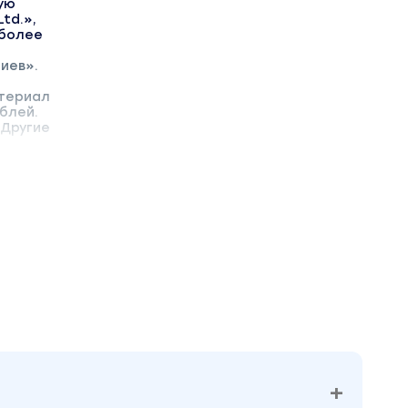
ую
td.»,
 более
иев».
атериал
ублей.
 Другие