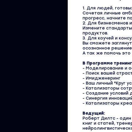
1. Для людей, готовы
Сочетая личные амби
прогресс, начните п
2. Для бизнесменов 
Измените стандарты 
продуктов.
3. Для коучей и конс
Вы сможете заглянут
осознанное решение
А так же помочь это
В Программе тренинг
- Моделирование и 
- Поиск вашей страс
- Имидженеринг
- Ваш личный "Круг у
- Катализаторы сот
- Создание условий 
- Синергия инноваци
- Катализаторы кре
Ведущий:
Роберт Дилтс - один
книг и статей, трен
нейролингвистическ