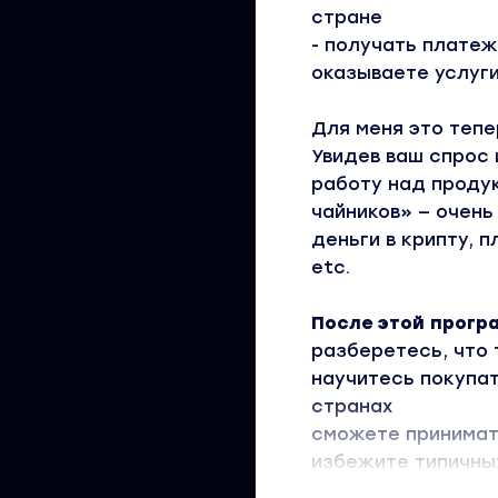
стране
- получать платеж
оказываете услуги
Для меня это тепе
Увидев ваш спрос 
работу над проду
чайников» — очень
деньги в крипту, 
etc.
После этой прогр
разберетесь, что 
научитесь покупат
странах
сможете принимат
избежите типичных