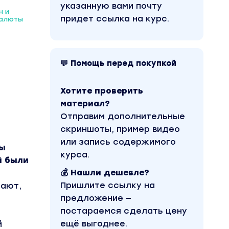
указанную вами почту
н и
придет ссылка на курс.
валюты
💬 Помощь перед покупкой
Хотите проверить
материал?
Отправим дополнительные
скриншоты, пример видео
или запись содержимого
мы
курса.
й были
💰 Нашли дешевле?
Пришлите ссылку на
тают,
предложение —
постараемся сделать цену
ещё выгоднее.
й