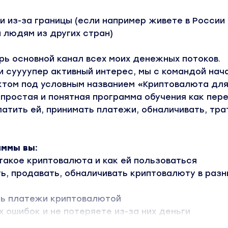
и из-за границы (если например живете в России 
 людям из других стран)
рь основной канал всех моих денежных потоков.
и суууупер активный интерес, мы с командой нач
ктом под условным названием «Криптовалюта дл
 простая и понятная программа обучения как пер
платить ей, принимать платежи, обналичивать, тра
аммы вы:
такое криптовалюта и как ей пользоваться
ь, продавать, обналичивать криптовалюту в разн
ь платежи криптовалютой
 ошибок и не потеряете из-за них деньги