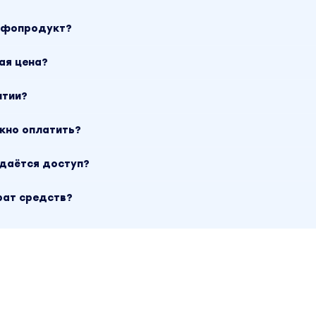
х ответов на вопросы о криптовалюте и рекомен
инфопродукт?
опытный эксперт в криптовалюте
ая цена?
 на то, что криптовалюты универсальны для всего 
нтии?
бучение рассчитано на Россию. Рассматриваем т
ки и т.д.
ожно оплатить?
 НЕ включает заработок на криптовалюте, инвестиц
ыдаётся доступ?
лько крипта в качестве способа хранения и реализа
рат средств?
 странице товара «Александра Митрошина - Криптовал
териал 2022 года. В магазине Coursx.net данный матер
ублей. Обучающий курс входит в рубрику «Инвестиции, Т
локчейн и криптовалюты». Другие материалы автора
ошина» можно найти через поиск по сайту.