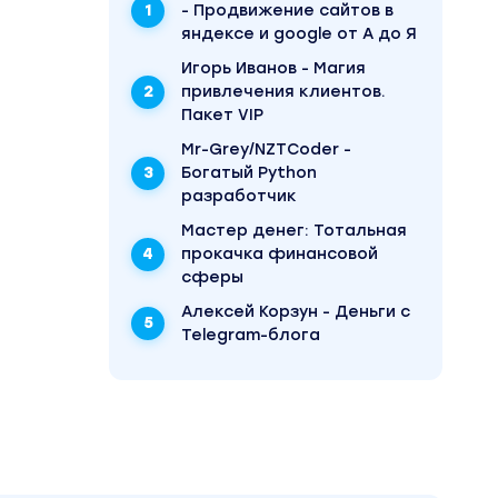
- Продвижение сайтов в
когда
яндексе и google от А до Я
Игорь Иванов - Магия
привлечения клиентов.
Пакет VIP
Mr-Grey/NZTCoder -
Богатый Python
разработчик
Mаcтер дeнeг: Тотальная
 году
прокачка финансовой
и как
сферы
Алексей Корзун - Деньги с
Telegram-блога
м,