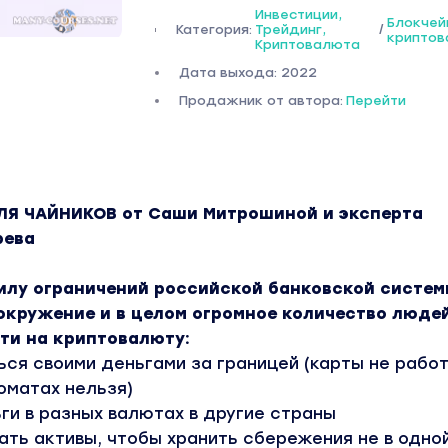
Инвестиции,
Блокчей
Категория:
Трейдинг,
/
крипто
Криптовалюта
Дата выхода: 2022
Продажник от автора:
Перейти
Я ЧАЙНИКОВ от Саши Митрошиной и эксперта
рева
 силу ограничений российской банковской систе
 окружение и в целом огромное количество люде
ти на криптовалюту:
ься своими деньгами за границей (карты не рабо
оматах нельзя)
ги в разных валютах в другие страны
ть активы, чтобы хранить сбережения не в одно