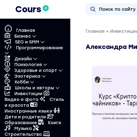
Cours
X
Главная
Главная
»
Инвестиции
Бизнес
SEO и SMM
Александра Ми
Программирование
Дизайн
Психология
Здоровье и спорт
Эзотерика
Хобби
Школы и авторы
Инвестиции
Видео и фото
Стиль
и красота
Иностранные языки
Дети и родители
Образование
Книги
Музыка
Строительство