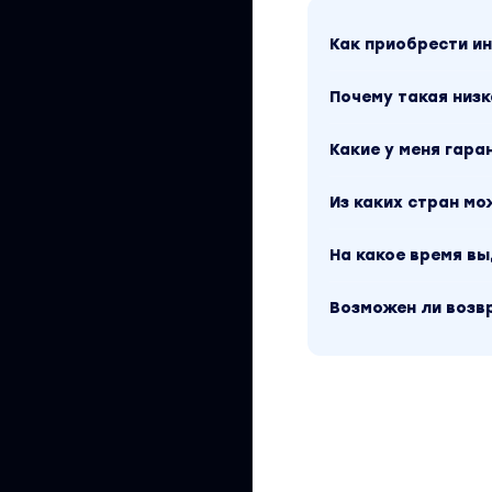
Разбор популярны
Как приобрести 
эксперта
Вести курс будет 
Почему такая низк
Важно 1: несмотря
Какие у меня гара
преимущественно о
ситуацию, наши бан
Из каких стран м
Важно 2: обучение
На какое время в
трейдинг и т.д. То
ваших денег.
Возможен ли возв
Вы находитесь на
чайников». Это ма
доступен за 100 р
Криптовалюта / Б
«Александра Митр