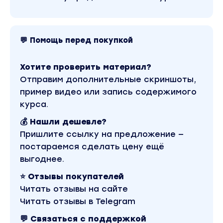
Общение, впечатления, обсуждение пройденной
программы третьего дня
💬 Помощь перед покупкой
3 ДЕНЬ.
РАБОТА С АНИМАЦИЕЙ НА КОМПЬЮТЕРЕ. МОНЕТ
РАБОТА С НЕЙРОСЕТЯМИ НА КОМПЬЮТЕРЕ И МОНЕТИЗАЦ
Хотите проверить материал?
В третий день вы получите все необходимые знания и
Отправим дополнительные скриншоты,
нейросетями на компьютере. Кроме того, мы расскаж
максимизировать прибыль от своего творчества, соз
пример видео или запись содержимого
для клиентов и зарабатывая на продаже своих навык
курса.
Уроки:
💰 Нашли дешевле?
Организационная лекция третьего дня.
Пришлите ссылку на предложение —
постараемся сделать цену ещё
Нейросеть для работы с видео. Регистрация. Фо
выгоднее.
и нюансы использования.Обзор функционала.
⭐ Отзывы покупателей
Практика: Генерация и интеграция объектов в д
Читать отзывы на сайте
максимального количества инструментов.
Читать отзывы в Telegram
Нейросеть для создания видео из изображений. 
💬 Связаться с поддержкой