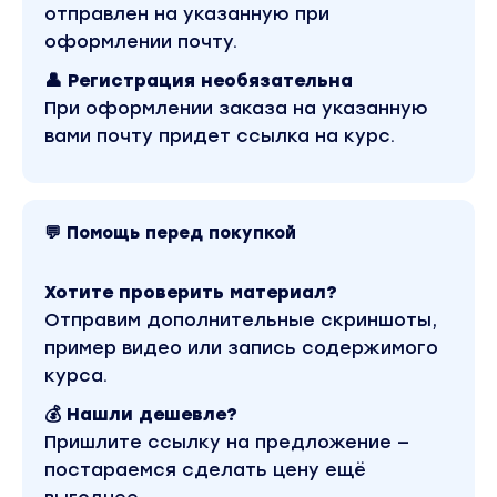
MyTarget (mail.ru)
отправлен на указанную при
Глава 4
оформлении почту.
Работа с клиентами, продажа услуг
Основы работы как маркетолог
👤 Регистрация необязательна
Оценка рынка, Реалии, Стратегии старта для но
При оформлении заказа на указанную
вами почту придет ссылка на курс.
Поиск клиентов маркетологу, Скрипты продаж
Поиск клиентов и продажа услуг
Скрипты продаж, закрытие клиентов
💬 Помощь перед покупкой
Договора и цены, найм подмастерья
Хотите проверить материал?
Как работать по готовым проектам / нишевание
Отправим дополнительные скриншоты,
План выбора проекта
пример видео или запись содержимого
Разбор лендингов для проектов
курса.
Как продавать готовые проекты
💰 Нашли дешевле?
Пришлите ссылку на предложение —
Работа как маркетинговое агентство – Основы
постараемся сделать цену ещё
Цикл жизни клиентов, Сотрудники и устройство а