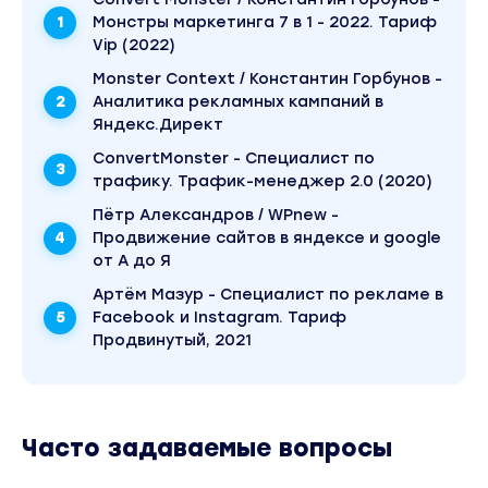
Монстры маркетинга 7 в 1 - 2022. Тариф
Первичная настройка сайта
Vip (2022)
Оптимизация сайтов
Monster Context / Константин Горбунов -
Аналитика рекламных кампаний в
Работа со ссылками + Обзор SEO Сервисов
Яндекс.Директ
АРХИВ
ConvertMonster - Специалист по
Настройка и аналитика Google Ads
трафику. Трафик-менеджер 2.0 (2020)
Аккаунты, Типы соответствия, Google Ads Editor
Пётр Александров / WPnew -
Продвижение сайтов в яндексе и google
Выгрузка кампаний на сервер, донастройка, мод
от А до Я
Работа с КМС, Discovery + Реклама на YouTube
Артём Мазур - Специалист по рекламе в
Facebook и Instagram. Тариф
Настройка Google Ads для Интернет магазинов
Продвинутый, 2021
Google Merchant Center
Вы находитесь на странице товара «Convert Monste
маркетинга 2023. Тариф VIP». Это версия материа
Скриншоты содержимого, платформы и качества 
Часто задаваемые вопросы
относится к 2023 году. Оригинальная стоимость ку
магазине Coursx.net материал доступен за 890 ру