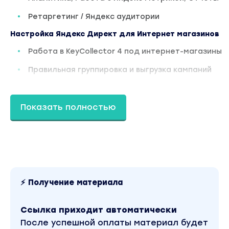
Ретаргетинг / Яндекс аудитории
Настройка Яндекс Директ для Интернет магазинов
Работа в KeyCollector 4 под интернет-магазины
Правильная группировка и выгрузка кампаний
Работа с фидами данных
Показать полностью
Динамические объявления
Смарт-баннеры
Глава 3
Настройка таргетированной рекламы
Вконтакте (VK)
Аудит и настройка сообщества (2,5 часа)
⚡ Получение материала
Настройка рекламы (4,5 часа)
Ссылка приходит автоматически
Работа с базами (2,5 часа)
После успешной оплаты материал будет