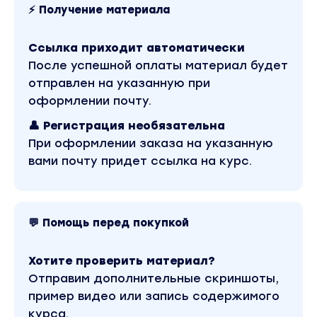
БЛОК 6. Где деньги? Как искать клиентов?
⚡ Получение материала
Вы находитесь на странице товара «Нюта
Прохорова, Гульназ Мухаметшина - Профессия -
Ссылка приходит автоматически
Менеджер блогера. Тариф С поддержкой». Это
версия материала в лучшем качестве без
После успешной оплаты материал будет
водяных знаков. Скриншоты содержимого,
отправлен на указанную при
платформы и качества записи можно
посмотреть выше. Материал относится к 2023
оформлении почту.
году. Оригинальная стоимость курса у автора
составляет 17900 рублей. В магазине Coursx.net
👤 Регистрация необязательна
материал доступен за 990 рублей. Обучающий
При оформлении заказа на указанную
курс входит в рубрику «SEO и SMM / Бизнес,
менеджмент, продажи / Реклама и маркетинг».
вами почту придет ссылка на курс.
Другие материалы автора «Нюта Прохорова,
Гульназ Мухаметшина» можно найти через
поиск по сайту.
💬 Помощь перед покупкой
Хотите проверить материал?
Отправим дополнительные скриншоты,
пример видео или запись содержимого
курса.