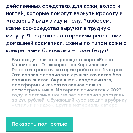
действенных средствах для кожи, волос и
ногтей, которые помогут вернуть красоту и
«товарный вид» лицу и телу. Разберем,
какие sos-средства выручат в трудную
минуту. Я поделюсь авторскими рецептами
домашней косметики. Схемы по типам кожи с
конкретными баночками — тоже будут!
Вы находитесь на странице товара «Елена
Корнилова - Отшикаринг по Корниловски.
Рецепты красоты, которые работают быстро».
Это версия материала в лучшем качестве без
водяных знаков. Скриншоты содержимого,
платформы и качества записи можно
посмотреть выше. Материал относится к 2023
году. В магазине Coursx.net материал доступен
за 290 рублей. Обучающий курс входит в рубрику
«Стиль и имидж». Другие материалы автора
«Елена Корнилова» можно найти через поиск по
сайту.
Показать полностью