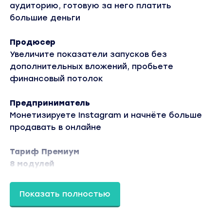
аудиторию, готовую за него платить
большие деньги
Продюсер
Увеличите показатели запусков без
дополнительных вложений, пробьете
финансовый потолок
Предприниматель
Монетизируете Instagram и начнёте больше
продавать в онлайне
Тариф Премиум
8 модулей
Модуль 0. Мышление
Модуль 1. Поиск эксперта
Показать полностью
Модуль 2. Прототип продукта
Модуль 3. Команда