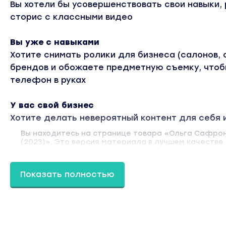
Вы хотели бы усовершенствовать свои навыки,
сторис с классными видео
Вы уже с навыками
Хотите снимать ролики для бизнеса (салонов, 
брендов и обожаете предметную съемку, чтобы
телефон в руках
У вас свой бизнес
Хотите делать невероятный контент для себя 
Вы находитесь на странице товара «Ольга Сафрон
(2023)». Это версия материала в лучшем качестве
содержимого, платформы и качества записи можн
2023 году. Оригинальная стоимость курса у автора
Coursx.net материал доступен за 690 рублей. Обу
Показать полностью
/ Курсы по Reels ». Другие материалы автора «Ол
сайту.