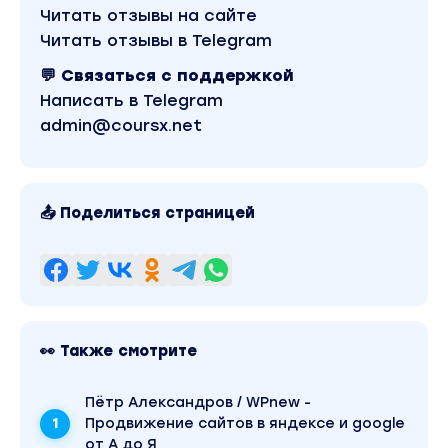
Читать отзывы на сайте
Читать отзывы в Telegram
Разберем в каких проявлениях представлена
гордыня и какое она оказывает воздействие на н
💬 Связаться с поддержкой
Поработаем с окружением по логическим уровня
Написать в Telegram
admin@coursx.net
Нумерологически рассчитаем персональный год
расшифровкой по старшим арканам;
Делаем продвинутую технику «Хочу, умею и
📤 Поделиться страницей
зарабатываю»;
Изучим, на какой чакре какая денежно-
материальная циркуляция (канал);
Практика-чистка через альфа погружение
«Взаимодействие с Луной».
👀 Также смотрите
6 урок
Сделаем практику «Влияние вашего окружения 
Пётр Александров / WPnew -
Вас»
Продвижение сайтов в яндексе и google
от А до Я