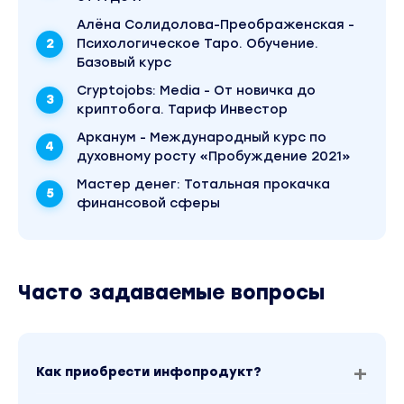
Тайм-менеджмент по часам расписываем
Алёна Солидолова-Преображенская -
Изучаем 6 проверенных шаманских ритуалов и
Психологическое Таро. Обучение.
заговоры к ним.
Базовый курс
Cryptojobs: Media - От новичка до
Изучим отделы нашего подсознания
криптобога. Тариф Инвестор
Практика через альфа погружение «Энергетиче
Арканум - Международный курс по
прокачиваем правое и левое полушарие».
духовному росту «Пробуждение 2021»
7 урок
Mаcтер дeнeг: Тотальная прокачка
финансовой сферы
Рассмотрим мотивы поведения
Сделаем практику “Как договориться с деньгами
Часто задаваемые вопросы
расширяем свой денежный канал”
Создаем нумерологический денежный став для
ежедневного прироста денег
Как приобрести инфопродукт?
Создаем защитную цифровую формулу для
кошелька