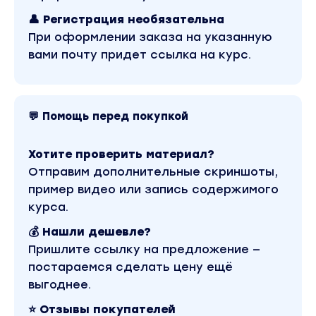
👤 Регистрация необязательна
4 урок
При оформлении заказа на указанную
Разберем реальности
вами почту придет ссылка на курс.
Практика просчета Вашего нормо-часа
Рассмотрим 10 возможностей как можно
💬 Помощь перед покупкой
заработать деньги.
Практика на линии жизненного пути
Хотите проверить материал?
Разберем варно-кастовую систему в ведической
Отправим дополнительные скриншоты,
традиции.
пример видео или запись содержимого
курса.
Разберем архетипы личности
💰 Нашли дешевле?
Нумерологически рассчитаем вашу энергетику
Пришлите ссылку на предложение —
Делаем практику альфа погружения
постараемся сделать цену ещё
«Трансформация лени в энергию»
выгоднее.
5 урок
⭐ Отзывы покупателей