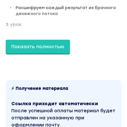
Расшифруем каждый результат из брачного
денежного потока
3 урок
Разберем те самые 27 пунктов, которые блокир
нашу качественную реализацию.
Показать полностью
Изучим 7 стратегий успеха, которые хорошо
внедрять каждый день.
Практика 7 тетрадей.
Разберем 8 денежно-материальных циркуляций
(каналов).
⚡ Получение материала
Поработаем с ограничивающими убеждениями.
Ссылка приходит автоматически
Техника изменения убеждения относительно ден
После успешной оплаты материал будет
Практика-чистка через альфа погружения
отправлен на указанную при
«Освобождение денежного канала от хлама и
оформлении почту.
блоков».