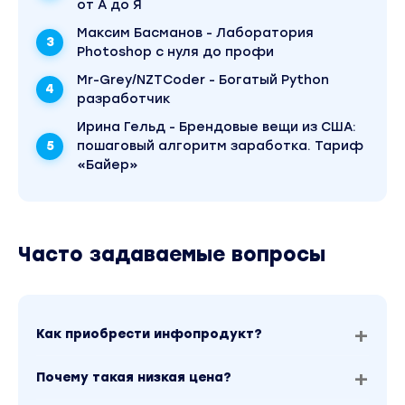
от А до Я
Как избежать проблем с таможней.
Максим Басманов - Лаборатория
РЕЗУЛЬТАТ МОДУЛЯ:
Photoshop с нуля до профи
Mr-Grey/NZTCoder - Богатый Python
Узнаете кто такой посредник и зачем он нужен
разработчик
Ирина Гельд - Брендовые вещи из США:
Получите контакты моих надежных посреднико
пошаговый алгоритм заработка. Тариф
тарифами
«Байер»
Научитесь правильно заполнять таможенную 
Узнаете какие есть лимиты и ограничения что
Часто задаваемые вопросы
будущем
Модуль 3:
Как приобрести инфопродукт?
АМЕРИКАНСКИЕ САЙТЫ.
Почему такая низкая цена?
Популярные сайты где можно выгодно заказыв
бренды. Монобренд, мультибренд, аутлет (до