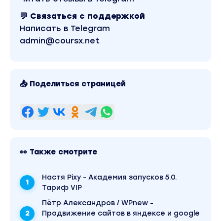
Узнаете кто такой байер и что нужно сделать 
💬 Связаться с поддержкой
Поймёте особенности профессии БАЙЕР
Написать в Telegram
admin@coursx.net
Разберёте пошаговый алгоритм технологии за
300 евро
Узнаете какие есть налоги при заказе товаров
📤 Поделиться страницей
Модуль 2:
ПОСРЕДНИКИ.
Посредники. Сравнение посредников (кем польз
👀 Также смотрите
преимущества). Как не нарваться на мошеннико
Настя Pixy - Академия запусков 5.0.
Регистрация, интерфейс. Подключение выгод
Тариф VIP
доставки. Контакты поддержки.
Пётр Александров / WPnew -
Продвижение сайтов в яндексе и google
Таможенное оформление товара. Таможенные л