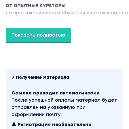
07 ОПЫТНЫЕ КУРАТОРЫ
на протяжении всего обучения в чатах и на п
08 УДОБНАЯ ОБУЧАЮЩАЯ ПЛАТФОРМА
с личным кабинетом для каждого ученика
Показать полностью
Этот курс для тебя если ты:
Работаешь в найме и устала от рамок, однотипн
временем
Мама в декрете или домохозяйка и хочешь вырват
⚡ Получение материала
самореализоваться и быть независимой
Обучаешься в универе еще не определилась с те
Ссылка приходит автоматически
заниматься
После успешной оплаты материал будет
Практикующий байер хочешь расти, масштабиров
отправлен на указанную при
делегировать и собирать команду
оформлении почту.
Предприниматель, и хочешь дополнительный зар
👤 Регистрация необязательна
делать заказы для себя