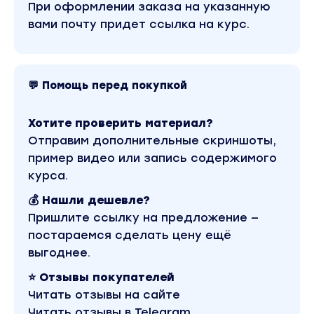
При оформлении заказа на указанную
вами почту придет ссылка на курс.
Шопоголик любишь одеваться стильно и хочешь
выкупать бренды для себя
ПРОГРАММА КУРСА:
💬 Помощь перед покупкой
Модуль 1:
ВВЕДЕНИЕ В ПРОФЕССИЮ. ПОШАГОВЫЙ АЛГОРИТ
Хотите проверить материал?
ЗАКАЗОВ.
Отправим дополнительные скриншоты,
пример видео или запись содержимого
Кто такой байер и что нужно для того чтобы им
курса.
заключается его работа? Понимание процессо
💰 Нашли дешевле?
Пришлите ссылку на предложение —
Пошаговый алгоритм технологии заказов (стои
постараемся сделать цену ещё
Налоги в США
выгоднее.
⭐ Отзывы покупателей
РЕЗУЛЬТАТ МОДУЛЯ:
Читать отзывы на сайте
Читать отзывы в Telegram