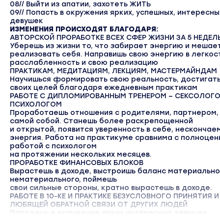
08// Выйти из апатии, захотеть ЖИТЬ
09// Попасть в окружения ярких, успешных, интересны
девушек
ИЗМЕНЕНИЯ ПРОИСХОДЯТ БЛАГОДАРЯ:
АВТОРСКОЙ ПРОРАБОТКЕ ВСЕХ СФЕР ЖИЗНИ ЗА 5 НЕДЕЛ
Уберешь из жизни то, что забирает энергию и мешае
реализовать себя. Направишь свою энергию в легкост
расслабленность и свою реализацию
ПРАКТИКАМ, МЕДИТАЦИЯМ, ЛЕКЦИЯМ, МАСТЕРМАЙНДАМ
Научишься формировать свою реальность, достигат
своих целей благодаря ежедневным практикам
РАБОТЕ С ДИПЛОМИРОВАННЫМ
ТРЕНЕРОМ – СЕКСОЛОГО
ПСИХОЛОГОМ
Проработаешь отношения с родителями, партнером,
самой собой. Станешь более раскрепощенной
и открытой, появится уверенность в себе, нескончае
энергия. Работа на практикуме сравнима с полноцен
работой с психологом
на протяжении нескольких месяцев.
ПРОРАБОТКЕ ФИНАНСОВЫХ БЛОКОВ
Вырастешь в доходе, выстроишь баланс материально
нематериального, поймешь
свои сильные стороны, кратно вырастешь в доходе.
РАБОТЕ В 10-КЕ И ПРАКТИКЕ БЕЗУСЛОВНОГО ПРИНЯТИЯ И
ЛЮБЯЩЕЙ ОБРАТНОЙ СВЯЗИ ОТ ДРУГИХ ЛЮДЕЙ
Попадешь в окружение ярких интересных девушек,