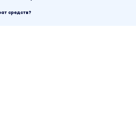
ОК ПРОДАЖ
рат средств?
ВА
ОВ
З ВОЗРАЖЕНИЯ
З КЕЙСЫ
ЕЗ НАПОЛНЕННОСТЬ ПРОДУКТА
ЗАПИСИ
КИ ЧЕРЕЗ REELS
А КАК ИНСТРУМЕНТ ПРОДАЖ
ОНКИ ПРОДАЖ
ТЕКСТЫ
Ь САЙТ ПРОДАЮЩИМ