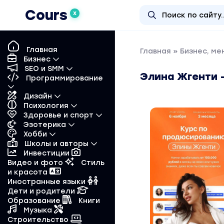
Cours
X
Главная
Главная
»
Бизнес, м
Бизнес
SEO и SMM
Элина Жгенти 
Программирование
Дизайн
Психология
Здоровье и спорт
Эзотерика
Хобби
Школы и авторы
Инвестиции
Видео и фото
Стиль
и красота
Иностранные языки
Дети и родители
Образование
Книги
Музыка
Строительство