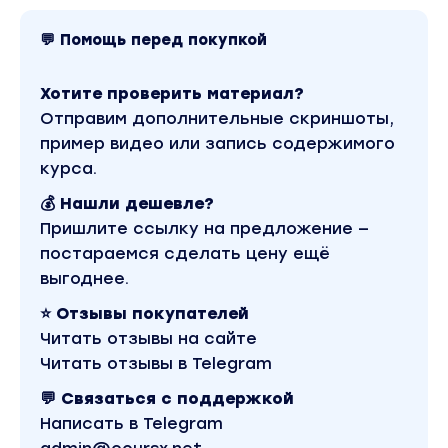
инвестиций.
7 урок. Бизнес-модель флиппинга. Твоя
💬 Помощь перед покупкой
финансовая стратегия: инструменты и
ускорители.
Хотите проверить материал?
Дополнительные материалы (чек-листы,
Отправим дополнительные скриншоты,
таблицы, видео-инструкции по работе с
пример видео или запись содержимого
кассой и пр.).
курса.
Прямой эфир от эксперта с ответами на
💰 Нашли дешевле?
ваши вопросы.
Пришлите ссылку на предложение —
постараемся сделать цену ещё
МОДУЛЬ 4
выгоднее.
ОБЪЕКТ ПОД ФЛИППИНГ: ВСЁ О ПОИСКЕ И
ПОДБОРЕ. ЮРИДИЧЕСКАЯ ПРОВЕРКА И
⭐ Отзывы покупателей
ПОКУПКА.
Читать отзывы на сайте
1 урок. Мониторинг и анализ как основа
Читать отзывы в Telegram
поиска объекта под флиппинг.
💬 Связаться с поддержкой
2 урок. Оценка прибыли и вложений, оценка
Написать в Telegram
рисков.