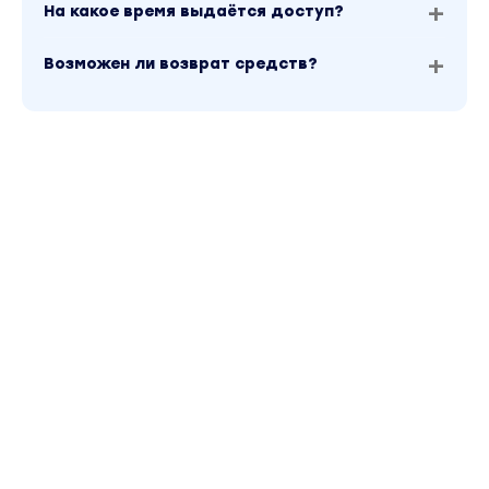
АКТУАЛЬНЫЙ РЕМОНТ? УПАКОВЫВАЕМ И
На какое время выдаётся доступ?
ДЕКОРИРУЕМ.
1 урок. Планировка — основа всего. На что
Возможен ли возврат средств?
обратить внимание? Как сделать планировку
мечты, которую захотят купить?
2 урок. Узаконивание планировки: что делать
нельзя, а что можно?
3 урок. Концепция квартиры: анализируем
район и дом.
4 урок. Цвет в интерьере. Способы
коррекции проблемных помещений. Как
создать коллаж?
5 урок. Тренды и антитренды в дизайне
интерьера.
Прямой эфир и урок от Арт-директора
«Миллион на ремонте» Ангелины Бобровской.
6 урок. Мебель: тренды и антитренды.
Расстановка мебели.