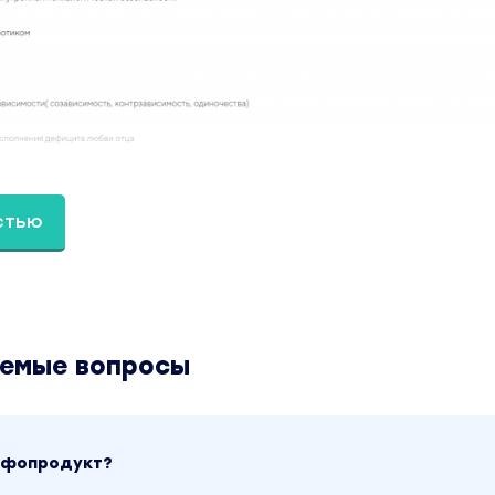
стью
аемые вопросы
инфопродукт?