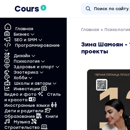
Cours
X
Главная
Главная
»
Психологи
Бизнес
SEO и SMM
Зина Шамоян - 
Программирование
проекты
Дизайн
Психология
Здоровье и спорт
Эзотерика
Хобби
Школы и авторы
Инвестиции
Видео и фото
Стиль
и красота
Иностранные языки
Дети и родители
Образование
Книги
Музыка
Строительство