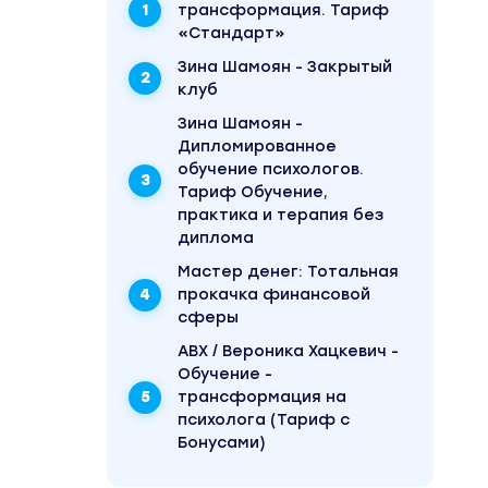
трансформация. Тариф
«Стандарт»
Зина Шамоян - Закрытый
клуб
Зина Шамоян -
Дипломированное
обучение психологов.
Тариф Обучение,
практика и терапия без
диплома
Mаcтер дeнeг: Тотальная
прокачка финансовой
сферы
АВХ / Вероника Хацкевич -
Обучение -
трансформация на
психолога (Тариф с
Бонусами)