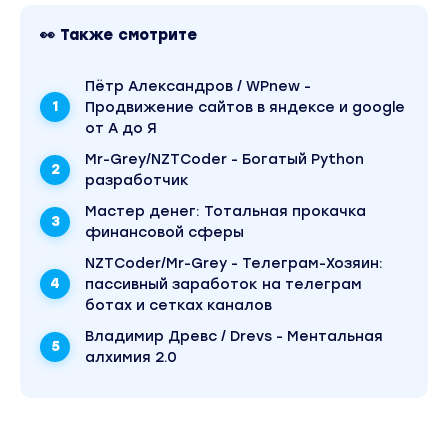
Что дает программа?
Глубокое погружение в профессию
👀 Также смотрите
465 часов изучения всех аспектов
Пётр Александров / WPnew -
специальности от понятий экстремальной и
Продвижение сайтов в яндексе и google
кризисной психологии, основ
от А до Я
психологической помощи и перечня
необходимых профессиональных
Mr-Grey/NZTCoder - Богатый Python
компетенций до освоения уникальных
разработчик
психологических инструментов, методов и
Mаcтер дeнeг: Тотальная прокачка
техник кризисного психолога.
финансовой сферы
Практические занятия организованы в
NZTCoder/Mr-Grey - Телеграм-Хозяин:
формате решения ситуационных задач,
пассивный заработок на телеграм
кейсов, упражнений, а также разборов
ботах и сетках каналов
клинических случаев, интервизий,
клиентских дней и срезов знаний с
Владимир Древс / Drevs - Ментальная
высококвалифицированными
алхимия 2.0
профессионалами в области кризисной и
экстремальной психологической практики.
Практические инструменты