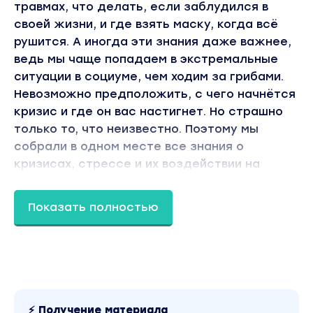
травмах, что делать, если заблудился в
своей жизни, и где взять маску, когда всё
рушится. А иногда эти знания даже важнее,
ведь мы чаще попадаем в экстремальные
ситуации в социуме, чем ходим за грибами.
Невозможно предположить, с чего начнётся
кризис и где он вас настигнет. Но страшно
только то, что неизвестно. Поэтому мы
собрали в одном месте все знания о
кризисах, стрессе и их воздействии на
человека. Представляем новую программу
«Психологическое консультирование в
Показать полностью
экстремальной и кризисной психологии» с
присуждением квалификации «Кризисный
психолог».
Получите уникальные знания и прикладные
инструменты для самостоятельной работы в
области экстремальной и кризисной
⚡ Получение материала