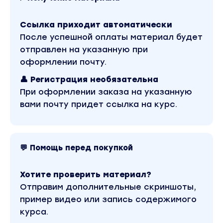
психологии. Повысьте свою квалификацию
для профессиональной деятельности.
Ссылка приходит автоматически
После успешной оплаты материал будет
Для кого программа?
отправлен на указанную при
оформлении почту.
Для практикующих психологов и
начинающих специалистов
,
которые хотят
👤 Регистрация необязательна
расширить свой инструментарий, получить
При оформлении заказа на указанную
знания в области экстремальной психологии
вами почту придет ссылка на курс.
и профессиональные навыки для работы с
людьми, находящимися в кризисных
состояниях и в ЧС
Для тех, кто оказался в трудной жизненной
💬 Помощь перед покупкой
ситуации или пережил психологическую
травму
(присутствие в зоне военных
Хотите проверить материал?
действий, смерть близких, насилие, потеря
работы или трудоспособности и т. д.) и
Отправим дополнительные скриншоты,
хочет овладеть психологическими
пример видео или запись содержимого
инструментами выхода из кризиса и
курса.
возвращения к полноценной жизни