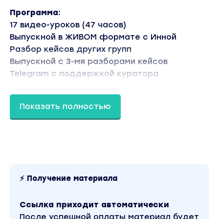
Программа:
17 видео-уроков (47 часов)
Выпускной в ЖИВОМ формате с Инной
Разбор кейсов других групп
Выпускной с 3-мя разборами кейсов
Telegram с поддержкой куратора
Техника МАК: Психотерапия проработка
бывшего
Показать полностью
Разбор на примерах и реальных кейсах
ДОПОЛНИТЕЛЬНЫЙ УРОК В ПОДАРОК:
Формирование манкого поля женщины
(из курса ЖВВЖ)
Вы находитесь на странице товара «Ladies
School / Inna de Almeida - В отношения на
⚡ Получение материала
шпильках 2. Высший пилотаж. Тариф Хочу все
знать (2023)». Это материал 2023 года.
Оригинальная стоимость курса у автора
составляет 19500 рублей. В магазине Coursx.net
Ссылка приходит автоматически
данный материал доступен за 470 рублей.
После успешной оплаты материал будет