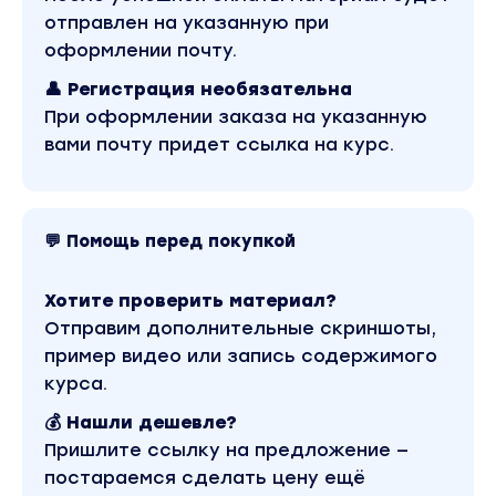
Обучающий курс входит в рубрику
отправлен на указанную при
«Саморазвитие и мотивация». Другие
материалы автора «Inna de Almeida» можно
оформлении почту.
найти через поиск по сайту.
👤 Регистрация необязательна
При оформлении заказа на указанную
вами почту придет ссылка на курс.
💬 Помощь перед покупкой
Хотите проверить материал?
Отправим дополнительные скриншоты,
пример видео или запись содержимого
курса.
💰 Нашли дешевле?
Пришлите ссылку на предложение —
постараемся сделать цену ещё