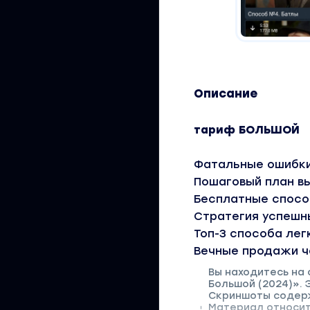
Описание
тариф БОЛЬШОЙ
Фатальные ошибки
Пошаговый план вы
Бесплатные спосо
Стратегия успешны
Топ-3 способа лег
Вечные продажи ч
Вы находитесь на
Большой (2024)». 
Скриншоты содерж
Материал относитс