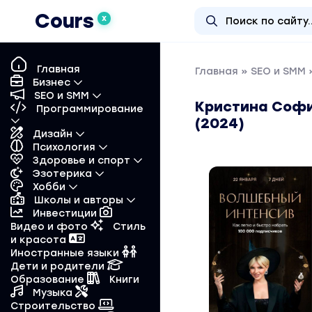
Cours
X
Главная
Главная
»
SEO и SMM
»
Бизнес
SEO и SMM
Кристина Софи
Программирование
(2024)
Дизайн
Психология
Здоровье и спорт
Эзотерика
Хобби
Школы и авторы
Инвестиции
Видео и фото
Стиль
и красота
Иностранные языки
Дети и родители
Образование
Книги
Музыка
Строительство