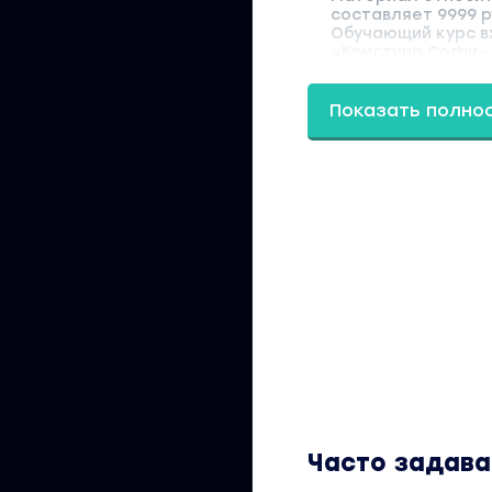
составляет 9999 р
Обучающий курс в
«Кристина Софи» 
Показать полно
Часто задав