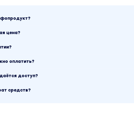
инфопродукт?
ая цена?
нтии?
ожно оплатить?
ыдаётся доступ?
рат средств?