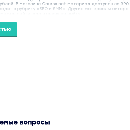
ублей. В магазине Coursx.net материал доступен за 390
ходит в рубрику «SEO и SMM». Другие материалы автора
можно найти через поиск по сайту.
стью
аемые вопросы