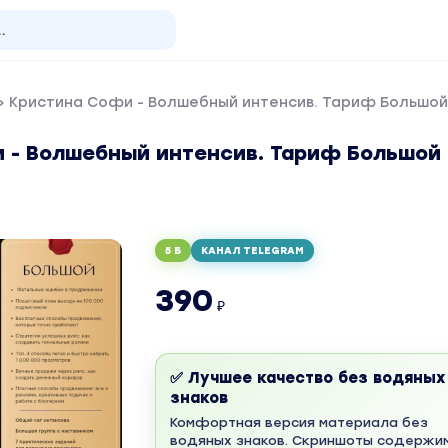
 Кристина Софи - Волшебный интенсив. Тариф Большой
 - Волшебный интенсив. Тариф Большой
5 Б
КАНАЛ TELEGRAM
390
₽
✅ Лучшее качество без водяных
знаков
Комфортная версия материала без
водяных знаков. Скриншоты содержи