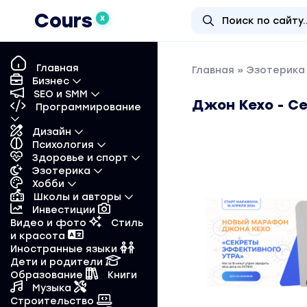
Cours
X
Главная
Главная
»
Эзотерика 
Бизнес
SEO и SMM
Джон Кехо - С
Программирование
Дизайн
Психология
Здоровье и спорт
Эзотерика
Хобби
Школы и авторы
Инвестиции
Видео и фото
Стиль
и красота
Иностранные языки
Дети и родители
Образование
Книги
Музыка
Строительство