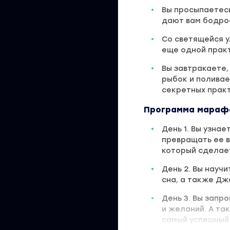
Вы просыпаетесь
дают вам бодрос
Со светящейся у
еще одной практ
Вы завтракаете,
рыбок и поливает
секретных прак
Программа марафо
День 1. Вы узна
превращать ее в
который сделае
День 2. Вы науч
сна, а также Дж
День 3. Вы запр
и желаний. А та
самый успешный 