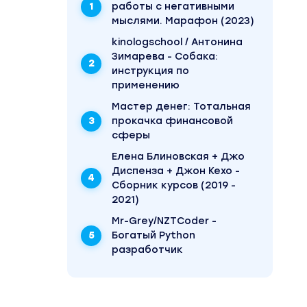
работы с негативными
 а еще
мыслями. Марафон (2023)
kinologschool / Антонина
Зимарева - Собака:
ю
инструкция по
актику
применению
Mаcтер дeнeг: Тотальная
остых
прокачка финансовой
сферы
Елена Блиновская + Джо
Диспенза + Джон Кехо -
ично и
Сборник курсов (2019 -
2021)
Mr-Grey/NZTCoder -
Богатый Python
можно
разработчик
 и
 можно