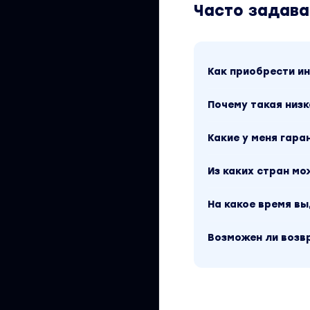
Часто задав
сделать вечером
счастливыми!
Автор – Джон Кехо
Как приобрести 
Профессионал мир
На основе его уче
Почему такая низк
именно Джон — пе
Обучаясь у Джона,
Какие у меня гара
получаете лучшие
Из каких стран м
Вы находитесь на
(2024)». Это мате
составляет 2890 р
На какое время в
рублей. Обучающий
Другие материалы
Возможен ли возв