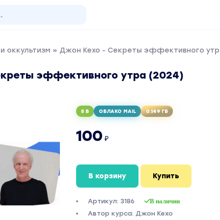
и оккультизм
» Джон Кехо - Секреты эффективного утр
екреты эффективного утра (2024)
5 Б
ОБЛАКО MAIL
0.149 ГБ
100
₽
В корзину
Купить
Артикул: 3186
В наличии
Автор курса: Джон Кехо