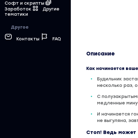
Софт и скрипты
Заработок
Другие
тематики
Другое
Контакты
FAQ
Описание
Как начинается ваше
Будильник заста
несколько раз, 
С полузакрытыми
медленные мину
И начинается гон
не выгуляна, за
Стоп! Ведь может 