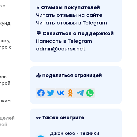
рые
⭐ Отзывы покупателей
Читать отзывы на сайте
Читать отзывы в Telegram
екунд
💬 Связаться с поддержкой
ошку,
Написать в Telegram
тро с
admin@coursx.net
📤 Поделиться страницей
есь
трой,
режим
👀 Также смотрите
 целей
вой
Джон Кехо - Техники