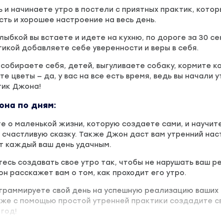
 и начинаете утро в постели с приятных практик, кото
ть и хорошее настроение на весь день.
лыбкой вы встаете и идете на кухню, по дороге за 30 с
икой добавляете себе уверенности и веры в себя.
 собираете себя, детей, выгуливаете собаку, кормите к
е цветы — да, у вас на все есть время, ведь вы начали у
тик Джона!
на по дням:
ете о маленькой жизни, которую создаете сами, и научит
 счастливую сказку. Также Джон даст вам утренний нас
т каждый ваш день удачным.
итесь создавать свое утро так, чтобы не нарушать ваш 
он расскажет вам о том, как проходит его утро.
ограммируете свой день на успешную реализацию ваших
кже с помощью простой утренней практики создадите с
год!