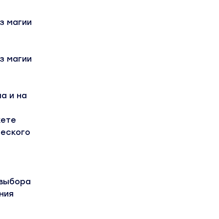
з магии
з магии
а и на
жете
ческого
 выбора
ния