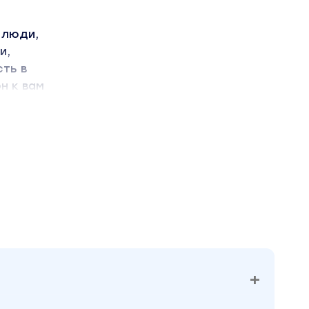
 люди,
и,
ть в
н к вам
ему
роите
у
а
ивания