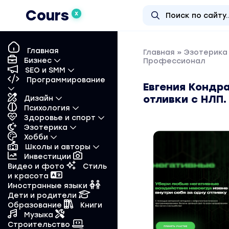
Cours
X
Главная
Главная
»
Эзотерика 
Бизнес
Профессионал
SEO и SMM
Программирование
Евгения Кондр
отливки с НЛП
Дизайн
Психология
Здоровье и спорт
Эзотерика
Хобби
Школы и авторы
Инвестиции
Видео и фото
Стиль
и красота
Иностранные языки
Дети и родители
Образование
Книги
Музыка
Строительство