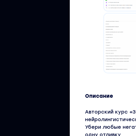
Описание
Авторский курс «
нейролингистичес
Убери любые негат
одну отливку