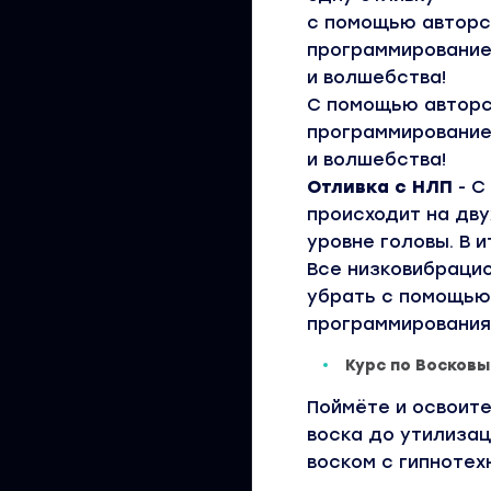
с помощью авторс
программированием
и волшебства!
С помощью авторс
программированием
и волшебства!
Отливка с НЛП
- С
происходит на дву
уровне головы. В 
Все низковибраци
убрать с помощью
программирования
Курс по Восковы
Поймёте и освоите
воска до утилизац
воском с гипнотех