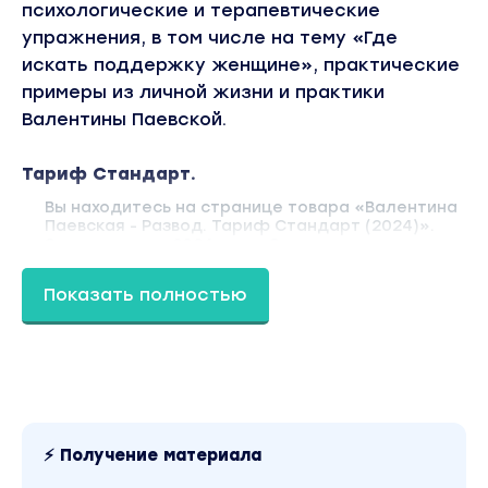
психологические и терапевтические
упражнения, в том числе на тему «Где
искать поддержку женщине», практические
примеры из личной жизни и практики
Валентины Паевской.
Тариф Стандарт.
Вы находитесь на странице товара «Валентина
Паевская - Развод. Тариф Стандарт (2024)».
Это материал 2024 года. Оригинальная
стоимость курса у автора составляет 33000
рублей. В магазине Coursx.net данный материал
Показать полностью
доступен за 400 рублей. Обучающий курс
входит в рубрику «Эзотерика и оккультизм /
Психология». Другие материалы автора
«Валентина Паевская» можно найти через
поиск по сайту.
⚡ Получение материала