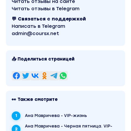
содержимого, платформы и качества записи мож
Читать отзывы на сайте
посмотреть выше. Материал относится к 2022 году
Читать отзывы в Telegram
магазине Coursx.net материал доступен за 590 руб
Обучающий курс входит в рубрику «Музыка». Други
💬 Связаться с поддержкой
материалы автора «Ана Бастон» можно найти чер
поиск по сайту.
Написать в Telegram
admin@coursx.net
📤 Поделиться страницей
👀 Также смотрите
Ана Мавричева - VIP-жизнь
Ана Мавричева - Черная пятница. VIP-