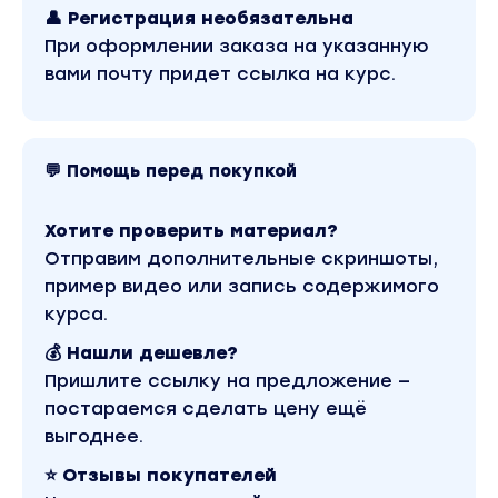
👤 Регистрация необязательна
Заключение договора с артистом; Ваши права
При оформлении заказа на указанную
Ценообразование
вами почту придет ссылка на курс.
Переговоры и повторные продажи
Автор:
Более 20 лет опыта работы в сфере songwritin
💬 Помощь перед покупкой
Продала 200+ уникальных песен в разных
музыкальных направлениях
Хотите проверить материал?
Осенью 2018 года песня Аны Baston, написанна
Отправим дополнительные скриншоты,
для Юлианны Карауловой - "Просто так" , полу
пример видео или запись содержимого
престижную награду "Золотой Грамофон"
курса.
Ежемесячно зарабатывает от 300 000 рублей
💰 Нашли дешевле?
занимаясь любимым делом и ежедневно
Пришлите ссылку на предложение —
совершенствуется в творчестве, окружая себя
постараемся сделать цену ещё
талантливыми артистами
выгоднее.
Вы находитесь на странице товара «Ана Бастон -
Алгоритм хита. Стандарт». Это версия материала 
⭐ Отзывы покупателей
лучшем качестве без водяных знаков. Скриншоты