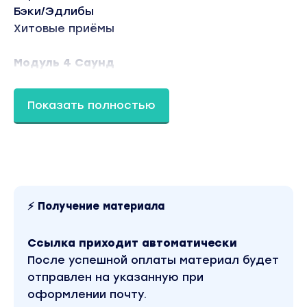
Бэки/Эдлибы
Хитовые приёмы
Модуль 4 Саунд
Стиль
Роль саунда в песне
Показать полностью
Бит от А до Я
Составляющие бита
Кради как художник
Модуль 5 Тренды
Тренды 2021 в музыке
⚡ Получение материала
Сезонные треки
Фастфуд или вечные песни
Ссылка приходит автоматически
БЕНГЕРЫ
После успешной оплаты материал будет
отправлен на указанную при
Модуль 6 - Продажа песен
оформлении почту.
Продажи