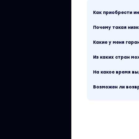
МК (+товарные) 
Как приобрести 
ЕПК: Динамическ
Почему такая низк
Ретаргет / LaL
Аудитории CRM / 
Какие у меня гара
Изучим все, что к
Из каких стран м
Яндекс Директе —
кабинета:
На какое время в
Структура аккау
Возможен ли возв
Структура РК (п
пр.)
Стратегии РК
Работа автотар
Недельные бюдж