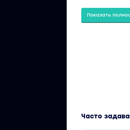
Важен ли день нед
Пункт 15 – пробле
Показать полно
Почему не работае
Оффлайн-конверс
Насколько эффект
подтвержденные л
Скликивание / Про
Варианты стратеги
конверсии, а где 
Есть ли смысл ра
Автотаргет в РСЯ 
Разберем пошагов
сориентироваться
Поиск (Выбирать
Часто задав
РСЯ (привязаться
параметры камп