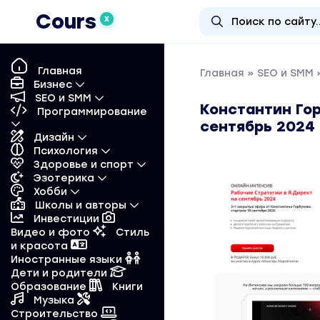
Cours
X
Главная
Главная
»
SEO и SMM
»
Бизнес
SEO и SMM
Константин Гор
Программирование
сентябрь 2024
Дизайн
Психология
Здоровье и спорт
Эзотерика
Хобби
Школы и авторы
Инвестиции
Видео и фото
Стиль
и красота
Иностранные языки
Дети и родители
Образование
Книги
Музыка
Строительство