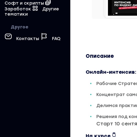
Софт и скрипты
Заработок
Другие
тематики
Другое
Контакты
FAQ
Описание
Онлайн-интенсив:
Рабочие Стратег
Концентрат сам
Делимся практи
Решения под ко
Старт 10 сент
На курсе 👇