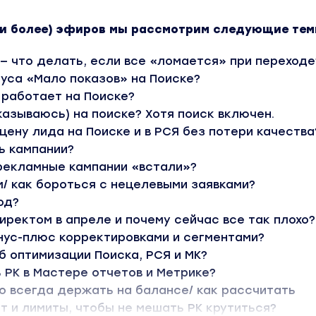
или более) эфиров мы рассмотрим следующие тем
 — что делать, если все «ломается» при переходе
уса «Мало показов» на Поиске?
 работает на Поиске?
казываюсь) на поиске? Хотя поиск включен.
цену лида на Поиске и в РСЯ без потери качества
ь кампании?
 рекламные кампании «встали»?
м/ как бороться с нецелевыми заявками?
од?
иректом в апреле и почему сейчас все так плохо?
нус-плюс корректировками и сегментами?
б оптимизации Поиска, РСЯ и МК?
 РК в Мастере отчетов и Метрике?
о всегда держать на балансе/ как рассчитать
 и лимиты, чтобы не мешать РК крутиться?