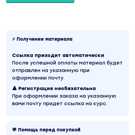
понимать,что купить, а что продать.
В этом блоке мы рассмотрим:
Какие бумаги растут перед Новым годом и Рожде
⚡ Получение материала
Как реагируют бумаги на отчеты;
Как происходит коррекция при оживающей экон
Ссылка приходит автоматически
После успешной оплаты материал будет
Качественный рост и цикличность акций;
отправлен на указанную при
Как влияет смена топ-менеджмента компаний на 
оформлении почту.
Нефтяная зависимость.
👤 Регистрация необязательна
При оформлении заказа на указанную
Связка нефть+доллар+рубль+ОФЗ .
вами почту придет ссылка на курс.
Изменение ставки ЦБ.
Когда растет доллар?
Когда падает рубль?
💬 Помощь перед покупкой