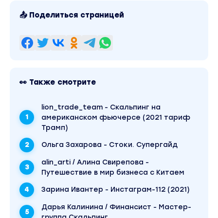
Как научиться пользоваться индикаторами , когд
📤 Поделиться страницей
рынка?
На каких сайтах работать с графиками и как их 
Вы находитесь на странице товара «Александра Ш
«Торговые стратегии» (2021)». Это версия матери
без водяных знаков. Скриншоты содержимого, пл
👀 Также смотрите
записи можно посмотреть выше. Материал относитс
Оригинальная стоимость курса у автора составляе
магазине Coursx.net материал доступен за 99 руб
входит в рубрику «Инвестиции, Трейдинг, Криптов
lion_trade_team - Скальпинг на
материалы автора «Александра Шпицер» можно на
американском фьючерсе (2021 тариф
сайту.
Трамп)
Ольга Захарова - Стоки. Супергайд
alin_arti / Алина Свирепова -
Путешествие в мир бизнеса с Китаем
Зарина Ивантер - Инстаграм-112 (2021)
Дарья Калинина / Финансист - Мастер-
группа Скальпинг