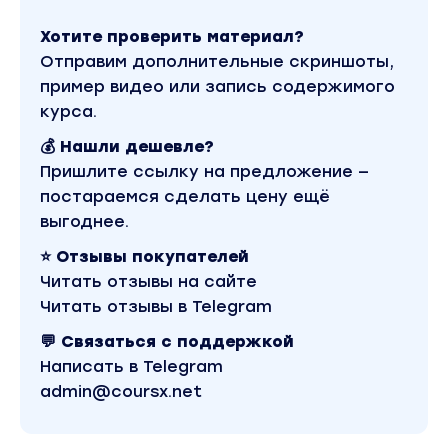
Где брать самые горячие новости ?
Хотите проверить материал?
Как работать с новостным фоном?
Отправим дополнительные скриншоты,
пример видео или запись содержимого
Весь материал исключительно прикладной!
курса.
День 2. Работа с графиками
💰 Нашли дешевле?
Графики нужно уметь читать, если вы хотите 
Пришлите ссылку на предложение —
разбираться в
постараемся сделать цену ещё
происходящем на рынке.
выгоднее.
Как отличить коррекцию от разворота рынка или
⭐ Отзывы покупателей
слома тенденции?
Читать отзывы на сайте
Читать отзывы в Telegram
Как строить торговлю в дне?
💬 Связаться с поддержкой
Как понять точку входа и выхода из бумаги?
Написать в Telegram
Что такое линии тренда?
admin@coursx.net
Как правильно выбирать акции в скинере, подхо
тренда?