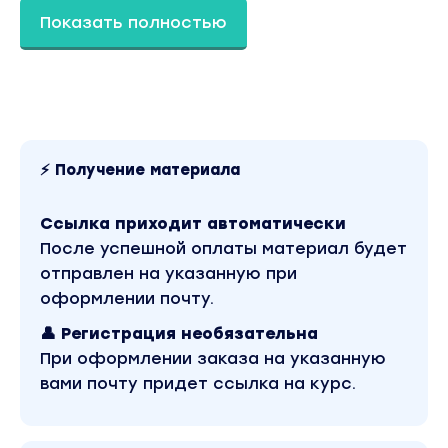
счастливых учеников и группы с высоким
Показать полностью
доходом)
Вы находитесь на странице товара «Екатерина
Конон - Успешный преподаватель онлайн». Это
материал 2021 года. Оригинальная стоимость
курса у автора составляет 6000 рублей. В
магазине Coursx.net данный материал доступен
за 100 рублей. Обучающий курс входит в рубрику
«SEO и SMM». Другие материалы автора
⚡ Получение материала
«Екатерина Конон» можно найти через поиск по
сайту.
Ссылка приходит автоматически
После успешной оплаты материал будет
отправлен на указанную при
оформлении почту.
👤 Регистрация необязательна
При оформлении заказа на указанную
вами почту придет ссылка на курс.