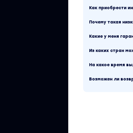
Как приобрести 
Вы находитесь на 
Прибыльные страт
Оригинальная стои
Почему такая низк
Coursx.net данный
рубрику «Инвести
«Артем Хачатрян» 
Какие у меня гара
Из каких стран м
На какое время в
Возможен ли возв