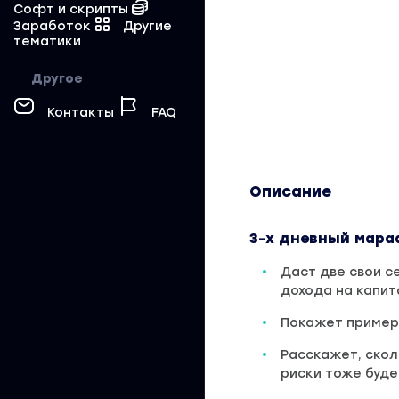
Софт и скрипты
Заработок
Другие
тематики
Другое
Контакты
FAQ
Описание
3-х дневный мара
Даст две свои с
дохода на капи
Покажет пример
Расскажет, сколь
риски тоже буде