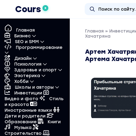
Cours
X
Главная
Главная
»
Инвестиции
Бизнес
Хачатряна
SEO и SMM
Программирование
Артем Хачатрян
Артема Хачатр
Дизайн
Психология
Здоровье и спорт
Эзотерика
Хобби
Школы и авторы
Инвестиции
Видео и фото
Стиль
и красота
Иностранные языки
Дети и родители
Образование
Книги
Музыка
Строительство