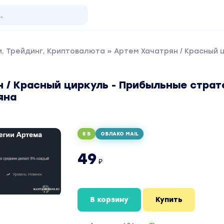
, Трейдинг, Криптовалюта
» Артем Хачатрян / Красный 
 / Красный циркуль - Прибыльные страт
яна
5 Б
ОБЛАКО MAIL
49
₽
В корзину
Купить