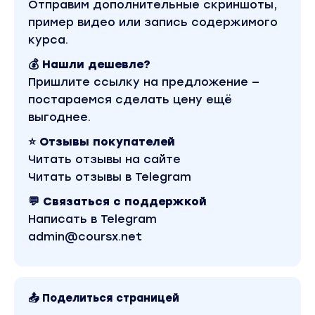
Работа над ошибками
Отправим дополнительные скриншоты,
Пятница
пример видео или запись содержимого
Формула сториз. Самый важный инструмент
курса.
Вы находитесь на странице товара «Екатерина
💰 Нашли дешевле?
Бакшина - Stories-квест. Онлайн-практикум
Пришлите ссылку на предложение —
«Развивай и совершенствуй навыки съемки»
(2022)». Это версия материала в лучшем
постараемся сделать цену ещё
качестве без водяных знаков. Скриншоты
выгоднее.
содержимого, платформы и качества записи
можно посмотреть выше. Материал относится к
⭐ Отзывы покупателей
2022 году. Оригинальная стоимость курса у
автора составляет 3290 рублей. В магазине
Читать отзывы на сайте
Coursx.net материал доступен за 190 рублей.
Читать отзывы в Telegram
Обучающий курс входит в рубрику «SEO и SMM».
Другие материалы автора «Екатерина
💬 Связаться с поддержкой
Бакшина» можно найти через поиск по сайту.
Написать в Telegram
admin@coursx.net
📤 Поделиться страницей