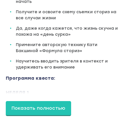
начать
Получите и освоите схему съемки сториз на
все случаи жизни
Да, даже когда кажется, что жизнь скучна и
похожа на «день сурка»
Примените авторскую технику Кати
Бакшиной «Формула сториз»
Научитесь вводить зрителя в контекст и
удерживать его внимание
Программа квеста:
НЕДЕЛЯ 1
Понедельник
Утренние сториз - головная боль или заряд
Показать полностью
энергии на день?
Вторник
«Я такой же как и ты, но…» или 3 способа