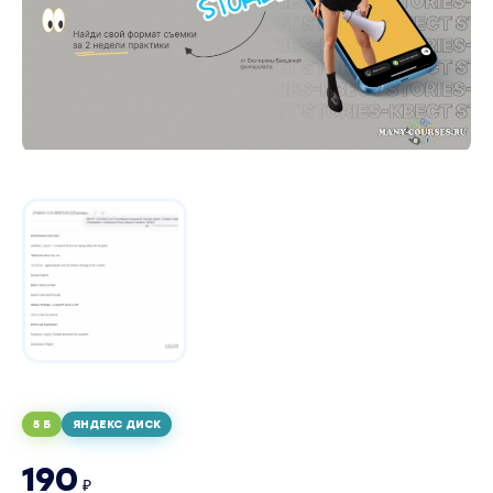
5 Б
ЯНДЕКС ДИСК
190
₽