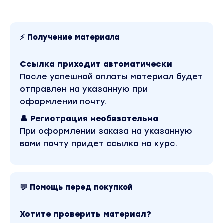
заинтересовать свою аудиторию
Среда
«А что если» - идеальный способ начать
⚡ Получение материала
беседу и не только
Четверг
Ссылка приходит автоматически
Лучшие советчики
После успешной оплаты материал будет
Пятница
отправлен на указанную при
Эффект присутствия в сториз
оформлении почту.
👤 Регистрация необязательна
НЕДЕЛЯ 2
При оформлении заказа на указанную
Понедельник
вами почту придет ссылка на курс.
Самый понятный блогер
Вторник
Вперёд к победе… а может быть и нет
Среда
💬 Помощь перед покупкой
Описать неописуемое
Четверг
Хотите проверить материал?