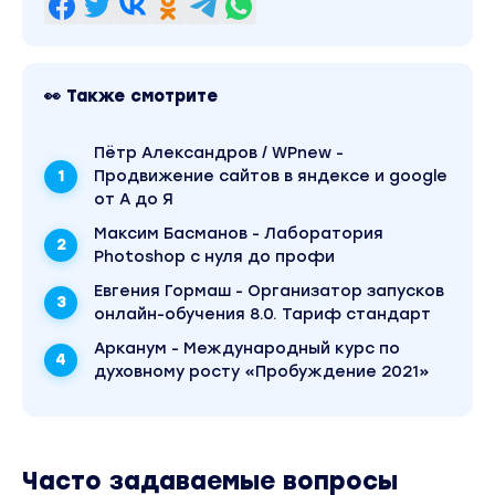
воркфлоу с дизайнерами при создании
дизайн-систем
— Коммуникация с дизайнерами на этапе
👀 Также смотрите
создания и поддержки дизайн-систем
— Внесение изменений в существующую
Пётр Александров / WPnew -
дизайн-систему.
Продвижение сайтов в яндексе и google
от А до Я
Раздел 5
Максим Басманов - Лаборатория
Photoshop с нуля до профи
Командная работа, публикация и
Евгения Гормаш - Организатор запусков
документация
онлайн-обучения 8.0. Тариф стандарт
— Принципы организации дизайн-системы
— Описание и документирование частей
Арканум - Международный курс по
духовному росту «Пробуждение 2021»
дизайн системы
— Особенности публикации открытых и
закрытых дизайн-систем
Часто задаваемые вопросы