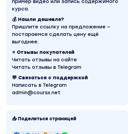
пример видео или запись содержимого
— Вынесение переменных из дизайна
курса.
— Вынесение компонентов из дизайна
— Вынесение составных блоков
💰 Нашли дешевле?
— Вынесение сеток и лейаутов
Пришлите ссылку на предложение —
постараемся сделать цену ещё
Раздел 3
выгоднее.
⭐ Отзывы покупателей
Техническая реализация
Читать отзывы на сайте
— Перенос сформированной системы из
Читать отзывы в Telegram
дизайна в код
💬 Связаться с поддержкой
— Перенос переменных
Написать в Telegram
— Построение компонентов и блоков
admin@coursx.net
— Построение сеток и лейаутов
Раздел 4
📤 Поделиться страницей
Связка с дизайном
— Принципы организации эффективного