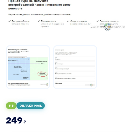
5 Б
ОБЛАКО MAIL
249
₽