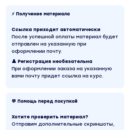
принципов, и постепенно перейдём к
особенностям технической реализации.
⚡ Получение материала
Наша задача --- понять все принципы и
философию дизайн-систем.
Ссылка приходит автоматически
После успешной оплаты материал будет
Раздел 1
отправлен на указанную при
оформлении почту.
Введение
— Что такое дизайн-система?
👤 Регистрация необязательна
— Какие существуют дизайн-системы?
При оформлении заказа на указанную
— Отличие дизайн-систем от UI-китов
вами почту придет ссылка на курс.
— Плюсы и минусы использования дизайн-
систем
💬 Помощь перед покупкой
Раздел 2
Хотите проверить материал?
Декомпозиция
Отправим дополнительные скриншоты,
— Принципы декомпозиции дизайна и кода