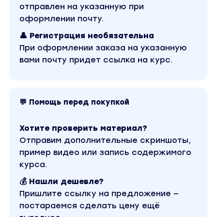
Не знаете, как цеплять, раскачивать и вовлекать
отправлен на указанную при
подписчиков, как переводить их в постоянных и
оформлении почту.
лояльных клиентов.
👤 Регистрация необязательна
Понимаете, что что-то делаете не так, но что
При оформлении заказа на указанную
именно, и как это исправить — до конца неясно
вами почту придет ссылка на курс.
3 ИНТЕНСИВА В 1
Вы находитесь на странице товара «Юлия Родочи
- 3 кита маркетинга: целевая аудитория, триггеры,
💬 Помощь перед покупкой
контент». Это версия материала в лучшем качеств
водяных знаков. Скриншоты содержимого, платф
и качества записи можно посмотреть выше. Матер
Хотите проверить материал?
относится к 2022 году. В магазине Coursx.net мат
доступен за 490 рублей. Обучающий курс входит в
Отправим дополнительные скриншоты,
рубрику «SEO и SMM». Другие материалы автора «
пример видео или запись содержимого
Родочинская» можно найти через поиск по сайту.
курса.
💰 Нашли дешевле?
Пришлите ссылку на предложение —
постараемся сделать цену ещё