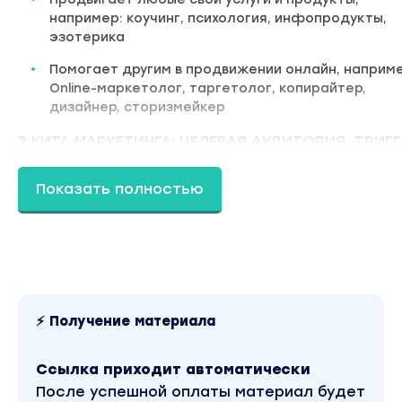
например: коучинг, психология, инфопродукты,
эзотерика
Помогает другим в продвижении онлайн, наприме
Online-маркетолог, таргетолог, копирайтер,
дизайнер, сторизмейкер
3 КИТА МАРКЕТИНГА: ЦЕЛЕВАЯ АУДИТОРИЯ, ТРИГГ
КОНТЕНТ
БУДЕТ ПОЛЕЗНО НА 100% , ЕСЛИ ВЫ СЕЙЧАС:
Показать полностью
Много времени тратите на создание контента: н
понимания, что, когда и с какой целью публикова
Не знаете, как вести каждую соцсеть, что тут
«заходит», и какой формат вам выбрать: видео,
тексты или что-то еще.
⚡ Получение материала
Продажи, если и есть, то либо в сезон, либо с
большой скидкой. И время от времени. А вам хоч
Ссылка приходит автоматически
постоянно.
После успешной оплаты материал будет