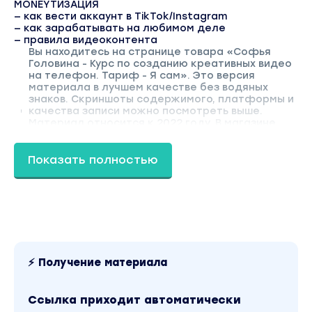
MONEYТИЗАЦИЯ
— как вести аккаунт в TikTok/Instagram
— как зарабатывать на любимом деле
— правила видеоконтента
Вы находитесь на странице товара «Софья
Головина - Курс по созданию креативных видео
на телефон. Тариф - Я сам». Это версия
материала в лучшем качестве без водяных
знаков. Скриншоты содержимого, платформы и
качества записи можно посмотреть выше.
Материал относится к 2022 году. В магазине
Coursx.net материал доступен за 490 рублей.
Обучающий курс входит в рубрику «Видео и
фото». Другие материалы автора «Софья
Показать полностью
Головина» можно найти через поиск по сайту.
⚡ Получение материала
Ссылка приходит автоматически