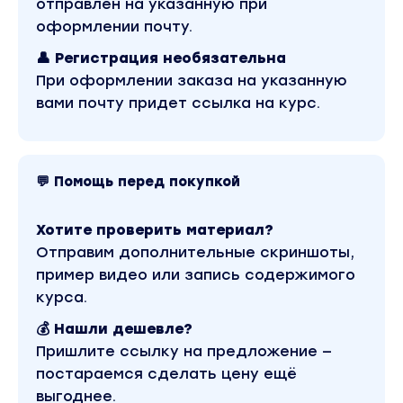
отправлен на указанную при
Практика «Работа с кармическими
оформлении почту.
отношениями другого человека»
👤 Регистрация необязательна
В результате занятия вы:
При оформлении заказа на указанную
вами почту придет ссылка на курс.
Узнаете что такое кармические отношения,
причины их формирования
Приобретёте навык проработки
💬 Помощь перед покупкой
кармических отношений
Получите инструменты для работы с
Хотите проверить материал?
кармическими отношениями других людей
Отправим дополнительные скриншоты,
3 занятие: Работа с исцелением в Хрониках
пример видео или запись содержимого
Акаши
курса.
Причины возникновения болезней
💰 Нашли дешевле?
Пришлите ссылку на предложение —
Исцеление в ХА, основные этапы
постараемся сделать цену ещё
Правила работы ХА при исцелении
выгоднее.