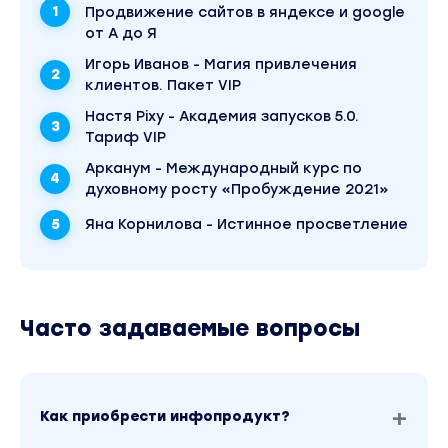
Диагностика и определение своего личного
Продвижение сайтов в яндексе и google
истока финансовой проблемы
от А до Я
Игорь Иванов - Магия привлечения
Практика "Проработка личного слоя
клиентов. Пакет VIP
финансовых проблем"
Настя Pixy - Академия запусков 5.0.
Практика " Проработка родового слоя
Тариф VIP
финансовых проблем"
Арканум - Международный курс по
Практика "Проработка кармического слоя
духовному росту «Пробуждение 2021»
финансовых проблем"
Яна Корнилова - Истинное просветление
Практика "Формирование нового
финансового качества в ХА"
В результате занятия вы:
Часто задаваемые вопросы
Найдёте причины своих финансовых неудач
и проработаете их
Сформируете новое финансовое качество,
позволяющее увеличивать/ усилить
Как приобрести инфопродукт?
финансовые потоки