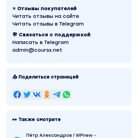
Техника безопасности работы с исцелением
⭐ Отзывы покупателей
Читать отзывы на сайте
Практика «Определение причины и
Читать отзывы в Telegram
следствия болезни в ХА»
💬 Связаться с поддержкой
Практика «Инициация целительских
навыков»
Написать в Telegram
admin@coursx.net
Практика «Работа с храмом здоровья в ХА»
В результате занятия вы:
Узнаете почему возникают болезни
📤 Поделиться страницей
Сформируете навык работы с исцелением
себя и других
4 занятие: Работа с финансовыми блоками в
Хрониках Акаши
👀 Также смотрите
3 слоя финансовых проблем (личный,
родовой и кармические слои)
Пётр Александров / WPnew -