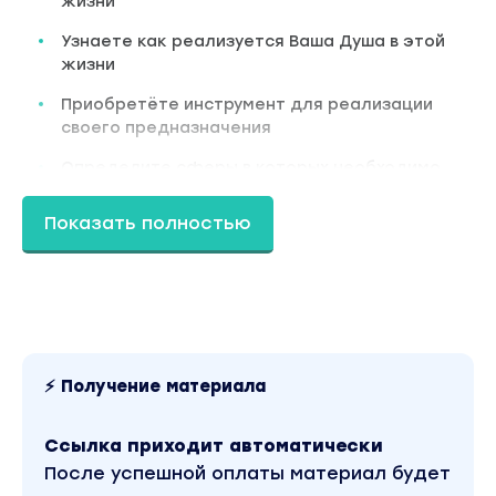
жизни
Узнаете как реализуется Ваша Душа в этой
жизни
Приобретёте инструмент для реализации
своего предназначения
Определите сферы в которых необходимо
развиваться
Показать полностью
2 занятие: Кармические отношения в
Хрониках Акаши
Что такое кармические отношения
Как они формируются
Признаки кармических отношений и узлов
⚡ Получение материала
Виды кармических отношений
Ссылка приходит автоматически
Практика «Работа с кармическими
После успешной оплаты материал будет
отношениями и узлами в ХА»