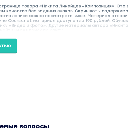
странице товара «Никита Линейцев - Композиция». Это 
ем качестве без водяных знаков. Скриншоты содержимо
ства записи можно посмотреть выше. Материал относи
зине Coursx.net материал доступен за 190 рублей. Обуч
рику «Видео и фото». Другие материалы автора «Никит
айти через поиск по сайту.
стью
аемые вопросы