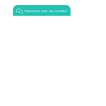
Напишите нам, мы онлайн!
В
Анто
Качест
 ФОТО
. Создание
ция ИИ /