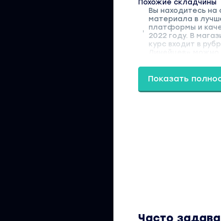
Похожие складчины
Вы находитесь на 
материала в лучш
платформы и каче
2022 году. В мага
курс входит в руб
Линейцев» можно н
Показать полно
Часто задав