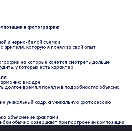
омпозиции в фотографии!
ной и черно-белой съемки
а зрителя, которую я понял за свой опыт
ографии на которые хочется смотреть дольше
удить, у которых есть характер
ЦИИ
 гармонию в кадре
ять долгое время,я понял и в подробностях объясню
дин уникальный кадр, а уникальную фотосессию
лько объяснение фактами
шибки обычно совершают при построении композиции