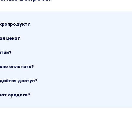
инфопродукт?
ая цена?
нтии?
ожно оплатить?
ыдаётся доступ?
рат средств?