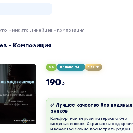
ото
» Никита Линейцев - Композиция
ев - Композиция
5 Б
ОБЛАКО MAIL
1.79 ГБ
190
₽
✅ Лучшее качество без водяных
знаков
Комфортная версия материала без
водяных знаков. Скриншоты содержи
и качества можно посмотреть рядом.