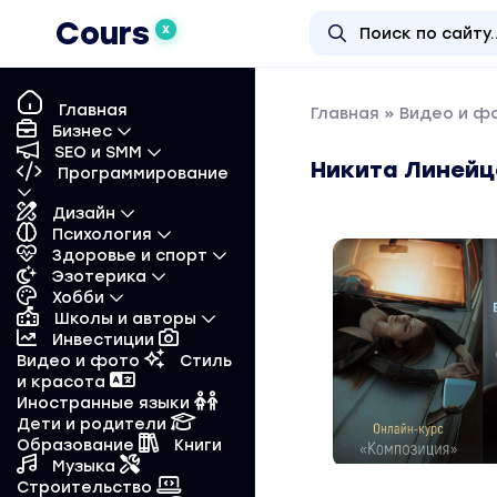
Cours
X
Главная
Главная
»
Видео и ф
Бизнес
SEO и SMM
Никита Линейц
Программирование
Дизайн
Психология
Здоровье и спорт
Эзотерика
Хобби
Школы и авторы
Инвестиции
Видео и фото
Стиль
и красота
Иностранные языки
Дети и родители
Образование
Книги
Музыка
Строительство