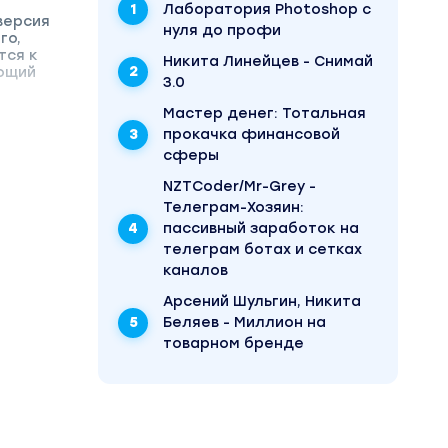
Лаборатория Photoshop с
версия
нуля до профи
го,
тся к
Никита Линейцев - Снимай
ающий
3.0
а
Mаcтер дeнeг: Тотальная
прокачка финансовой
сферы
NZTCoder/Mr-Grey -
Телеграм-Хозяин:
пассивный заработок на
телеграм ботах и сетках
каналов
Арсений Шульгин, Никита
Беляев - Миллион на
товарном бренде