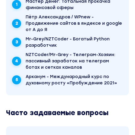
Mаcтер дeнeг: Тотальная прокачка
Вы находитесь на странице товара «Елена
финансовой сферы
Донская - Создание ифрита Алладина (2023)».
Это версия материала в лучшем качестве без
Пётр Александров / WPnew -
водяных знаков. Скриншоты содержимого,
Продвижение сайтов в яндексе и google
платформы и качества записи можно
посмотреть выше. Материал относится к 2023
от А до Я
году. Оригинальная стоимость курса у автора
Mr-Grey/NZTCoder - Богатый Python
составляет 5000 рублей. В магазине Coursx.net
материал доступен за 265 рублей. Обучающий
разработчик
курс входит в рубрику «Эзотерика и
оккультизм». Другие материалы автора «Елена
NZTCoder/Mr-Grey - Телеграм-Хозяин:
Донская» можно найти через поиск по сайту.
пассивный заработок на телеграм
ботах и сетках каналов
Арканум - Международный курс по
духовному росту «Пробуждение 2021»
Часто задаваемые вопросы