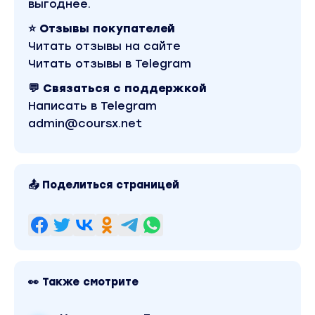
навязанных из вне желаний, внедренных
выгоднее.
эгрегориальных программ, порождающих
⭐ Отзывы покупателей
призрачные желания.
Читать отзывы на сайте
6. Убирает из сознания излишнее
Читать отзывы в Telegram
зацикливание на цели, гармонизируя и
💬 Связаться с поддержкой
выравнивая отношение к желанию.
Написать в Telegram
7. По запросу, окружает нас потоком
admin@coursx.net
волшебства.
8. Накачивает магической силой,
необходимой для воплощения задуманного.
📤 Поделиться страницей
МК Создание Ифрита Алладина состоит из
двух занятий:
На первом мы создадим нашего помощника.
На втором будем учиться с ним
👀 Также смотрите
взаимодействовать и обучать его работать
на наши нужды эффективно.