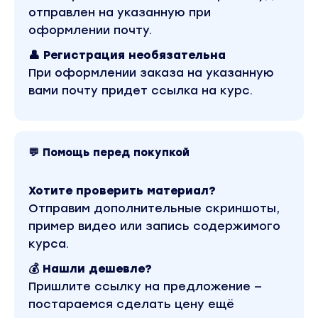
отправлен на указанную при
оформлении почту.
👤 Регистрация необязательна
Функции Ифрита Алладина:
При оформлении заказа на указанную
вами почту придет ссылка на курс.
1. Устраняет препятствия на пути к
исполнению желания.
2. Устраняет внешние негативные влияния и
💬 Помощь перед покупкой
воздействия, мешающие исполнению
желания.
Хотите проверить материал?
3. Открывает возможности и прокладывает
Отправим дополнительные скриншоты,
пути к цели, формирует событийный поток,
пример видео или запись содержимого
ведущий к исполнению желания.
курса.
4. Очищает сознание и подсознание от
страхов, сомнений, блокирующих исполнение
💰 Нашли дешевле?
желания.
Пришлите ссылку на предложение —
5. Очищает сознание и подсознание от
постараемся сделать цену ещё