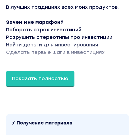
В лучших традициях всех моих продуктов.
Зачем мне марафон?
Побороть страх инвестиций
Разрушить стереотипы про инвестиции
Найти деньги для инвестирования
Сделать первые шаги в инвестициях
Мы пойдем от обратного — поговорим о
Показать полностью
причинах не инвестировать, а потом
опровергнем их
Программа марафона
День №1
⚡ Получение материала
Это бесполезно