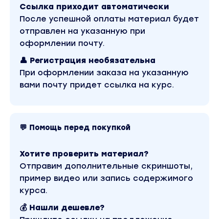
Мне это не нужно. Инвестиции — это ерунда
Ссылка приходит автоматически
Результат:
составим инвестиционные цели
После успешной оплаты материал будет
отправлен на указанную при
День №2
оформлении почту.
Это страшно.
👤 Регистрация необязательна
Наши родители и бабушки потеряли
При оформлении заказа на указанную
накопления, а после 24 февраля ничего не
вами почту придет ссылка на курс.
заработать
Результат:
составим план действий для
любой, даже самой кризисной ситуации
💬 Помощь перед покупкой
День №3
Я не умею
инвестировать и никогда не
Хотите проверить материал?
научусь
Отправим дополнительные скриншоты,
Результат
: Вы поймете, что уже
пример видео или запись содержимого
инвестируете и посчитаете свою
курса.
доходность
💰 Нашли дешевле?