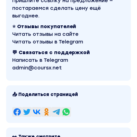
Пришлите ссылку на предложение —
День №4
постараемся сделать цену ещё
У меня нет денег
, инвестиции — это для
выгоднее.
богатых
Результат:
Найдете в своем бюджете
⭐ Отзывы покупателей
средства для инвестиций, даже если вам
Читать отзывы на сайте
кажется,
Читать отзывы в Telegram
что их нет
💬 Связаться с поддержкой
Написать в Telegram
День №5
admin@coursx.net
Мало шансов заработать
, получается
далеко не у всех
Результат
: Получите список конкретных,
доступных инструментов и план
📤 Поделиться страницей
по работе с ними
Бонусный урок
1 причина инвестировать
о которой стоит поговорить отдельно
👀 Также смотрите