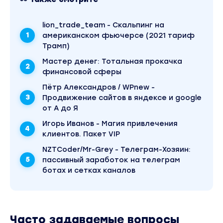
Вы находитесь на странице товара
«nastya_docs / Анастасия Тарасова - 5 причин
инвестировать». Это материал 2022 года. В
lion_trade_team - Скальпинг на
магазине Coursx.net данный материал доступен
американском фьючерсе (2021 тариф
за 100 рублей. Обучающий курс входит в рубрику
Трамп)
«Инвестиции, Трейдинг, Криптовалюта». Другие
материалы автора «Анастасия Тарасова»
Mаcтер дeнeг: Тотальная прокачка
можно найти через поиск по сайту.
финансовой сферы
Пётр Александров / WPnew -
Продвижение сайтов в яндексе и google
от А до Я
Игорь Иванов - Магия привлечения
клиентов. Пакет VIP
NZTCoder/Mr-Grey - Телеграм-Хозяин:
пассивный заработок на телеграм
ботах и сетках каналов
Часто задаваемые вопросы