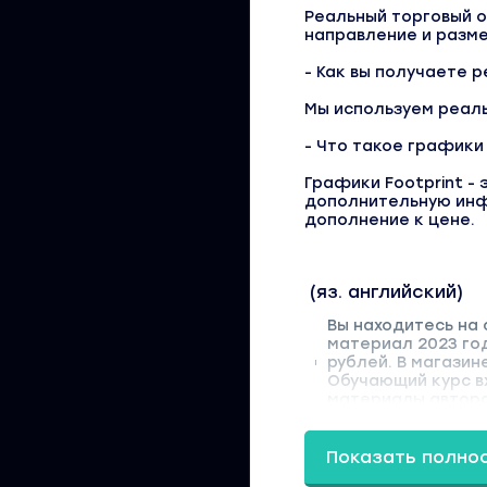
Реальный торговый 
направление и разм
- Как вы получаете 
Мы используем реаль
- Что такое графики
Графики Footprint -
дополнительную инфо
дополнение к цене.
(яз. английский)
Вы находитесь на 
материал 2023 го
рублей. В магазин
Обучающий курс вх
материалы автора 
Показать полно