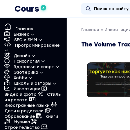
Cours
X
Главная
Главная
»
Инвестиции
Бизнес
SEO и SMM
The Volume Tra
Программирование
Дизайн
Психология
Здоровье и спорт
Эзотерика
Хобби
Школы и авторы
Инвестиции
Видео и фото
Стиль
и красота
Иностранные языки
Дети и родители
Образование
Книги
Музыка
Строительство