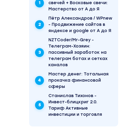
свечей + Восковые свечи:
Мастерство от А до Я
Пётр Александров / WPnew
- Продвижение сайтов в
яндексе и google от А до Я
NZTCoder/Mr-Grey -
Телеграм-Хозяин:
пассивный заработок на
телеграм ботах и сетках
каналов
Mаcтер дeнeг: Тотальная
прокачка финансовой
сферы
Станислав Тихонов -
Инвест-блицкриг 2.0.
Тариф Активные
инвестиции и торговля