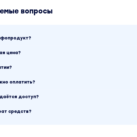
аемые вопросы
инфопродукт?
ая цена?
нтии?
ожно оплатить?
ыдаётся доступ?
рат средств?