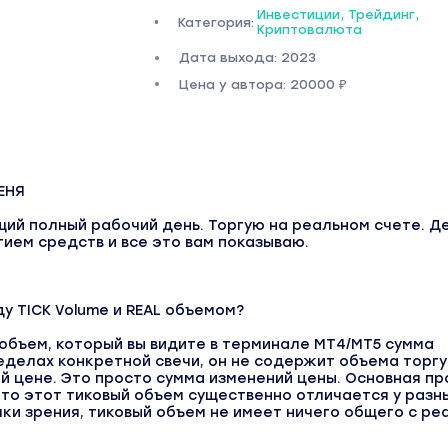
Инвестиции, Трейдинг,
Категория:
Криптовалюта
Дата выхода: 2023
Цена у автора: 20000 ₽
ЕНЯ
ий полный рабочий день. Торгую на реальном
счете. Д
тием средств и все это вам показываю.
ду TICK Volume и REAL объемом?
 объем, который вы видите в терминале MT4/MT5 сумма
еделах конкретной свечи, он не содержит объема торг
й цене. Это просто сумма изменений цены. Основная п
что этот тиковый объем существенно отличается у разн
чки зрения, тиковый объем не имеет ничего общего с р