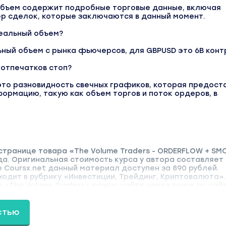
объем содержит подробные торговые данные, включая
ер сделок, которые заключаются в данный момент.
реальный объем?
ный объем с рынка фьючерсов, для GBPUSD это 6B конт
 отпечатков стоп?
 это разновидность свечных графиков, которая предост
рмацию, такую как объем торгов и поток ордеров, в
странице товара «The Volume Traders - ORDERFLOW + SM
да. Оригинальная стоимость курса у автора составляет
е Coursx.net данный материал доступен за 890 рублей.
одит в рубрику «Инвестиции, Трейдинг, Криптовалюта».
«The Volume Traders» можно найти через поиск по сайт
стью