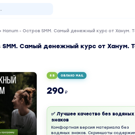
 Hanum - Остров SMM. Самый денежный курс от Ханум. 
в SMM. Самый денежный курс от Ханум. 
5 Б
ОБЛАКО MAIL
290
₽
✅ Лучшее качество без водяных
знаков
Комфортная версия материала без
водяных знаков. Скриншоты содержи