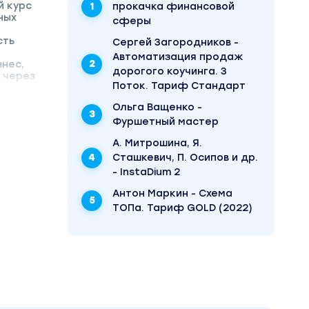
й курс
прокачка финансовой
ных
сферы
сть
Сергей Загородников -
Автоматизация продаж
знес,
дорогого коучинга. 3
 через
Поток. Тариф Стандарт
Ольга Ващенко -
Фуршетный мастер
А. Митрошина, Я.
Сташкевич, П. Осипов и др.
- InstaDium 2
Антон Маркин - Схема
ТОПа. Тариф GOLD (2022)