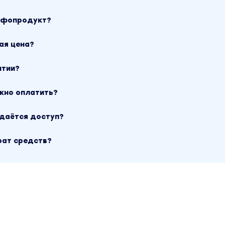
инфопродукт?
ая цена?
нтии?
ожно оплатить?
ыдаётся доступ?
рат средств?