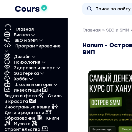
Cours
X
Главная
Главная
»
SEO и SMM
»
Бизнес
SEO и SMM
Hanum - Остро
Программирование
ВИП
Дизайн
Психология
Здоровье и спорт
Эзотерика
Хобби
Школы и авторы
Инвестиции
Видео и фото
Стиль
и красота
Иностранные языки
Дети и родители
Образование
Книги
Музыка
Строительство