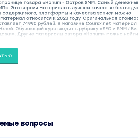
 странице товара «Hanum - Остров SMM. Самый денежны
ИП». Это версия материала в лучшем качестве без водя
ы содержимого, платформы и качества записи можно
 Материал относится к 2023 году. Оригинальная стоимо
ставляет 74990 рублей. В магазине Coursx.net материал
ублей. Обучающий курс входит в рубрику «SEO и SMM / Би
ажи». Другие материалы автора «Hanum» можно найти
стью
аемые вопросы