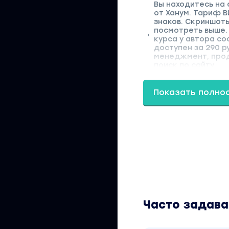
Вы находитесь на
от Ханум. Тариф В
знаков. Скриншот
посмотреть выше.
курса у автора со
доступен за 290 р
менеджмент, прод
поиск по сайту.
Показать полно
Часто задав