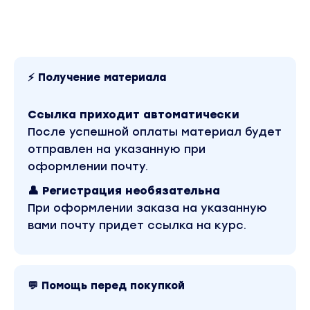
Модель
Урок 1 — позирование на съемке
Урок 2 — вопрос/ответ взаимодействие
модели и фотографа (формат интервью) +
гайд по позированию
⚡ Получение материала
4 блок ПСИХОЛОГ
1. Онлайн сессия «Убираем синдром
Ссылка приходит автоматически
самозванца»
После успешной оплаты материал будет
2. Практика: аудио-лекция
отправлен на указанную при
3. Онлайн сессия «Закрываем страхи в
оформлении почту.
реализации и проявлении»
👤 Регистрация необязательна
4. Практика: аудио-лекция
При оформлении заказа на указанную
5. Онлайн сессия «Повышаем самоценность
вами почту придет ссылка на курс.
в работе с клиентом»
6. Практика: аудио-лекция
5 блок МАРКЕТОЛОГ
Блок Личный бренд фотографа
💬 Помощь перед покупкой
1. Основы бренд-мышления