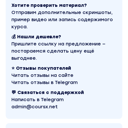
2. Мастермайнд
Хотите проверить материал?
3. Имидж и репутация
Отправим дополнительные скриншоты,
4. Мастермайнд
пример видео или запись содержимого
5. Голос личного бренда
курса.
6. Мастермайнд
💰 Нашли дешевле?
7. Нативные продажи
Пришлите ссылку на предложение —
8. Мастермайнд
постараемся сделать цену ещё
Бонус:
выгоднее.
Продуктивный нетворкинг
Вы находитесь на странице товара «Галина
⭐ Отзывы покупателей
Анисимова - Фотонизм. Тариф Базовый (2024)».
Читать отзывы на сайте
Это материал 2024 года. Оригинальная
стоимость курса у автора составляет 90000
Читать отзывы в Telegram
рублей. В магазине Coursx.net данный материал
доступен за 890 рублей. Обучающий курс входит
💬 Связаться с поддержкой
в рубрику «Видео и фото». Другие материалы
Написать в Telegram
автора «Галина Анисимова» можно найти через
поиск по сайту.
admin@coursx.net