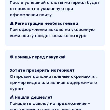
Вы находитесь на странице товара «Мария
После успешной оплаты материал будет
Точилина, Маргарита Былинина - Как найти
отправлен на указанную при
идею и начать зарабатывать (2021)». Это
материал 2021 года. Оригинальная стоимость
оформлении почту.
курса у автора составляет 400 рублей. В
магазине Coursx.net данный материал доступен
👤 Регистрация необязательна
за 99 рублей. Обучающий курс входит в рубрику
При оформлении заказа на указанную
«Эзотерика и оккультизм». Другие материалы
автора «Мария Точилина, Маргарита Былинина»
вами почту придет ссылка на курс.
можно найти через поиск по сайту.
💬 Помощь перед покупкой
Хотите проверить материал?
Отправим дополнительные скриншоты,
пример видео или запись содержимого
курса.
💰 Нашли дешевле?
Пришлите ссылку на предложение —
постараемся сделать цену ещё