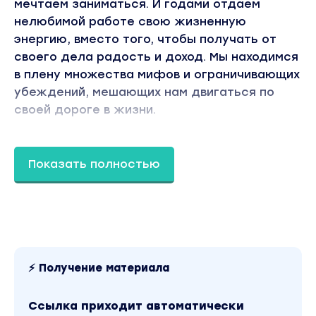
мечтаем заниматься. И годами отдаем
нелюбимой работе свою жизненную
энергию, вместо того, чтобы получать от
своего дела радость и доход. Мы находимся
в плену множества мифов и ограничивающих
убеждений, мешающих нам двигаться по
своей дороге в жизни.
Вы держите в руках книгу, которая поможет
вам найти идею для своего дела и начать
Показать полностью
зарабатывать на нем. Это не волшебная
таблетка и не сборник правильных решений.
Но эта книга-инструмент. Ее мало просто
прочитать. Бери и делай – вот самый главный
принцип, чтобы получить сильный результат
от ее прочтения.
⚡ Получение материала
Эта книга для старта!
Ссылка приходит автоматически