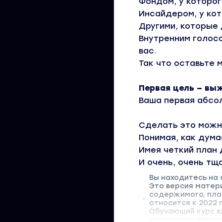
Фондом, у которог
Инсайдером, у кот
Другими, которые
Внутренним голос
вас.
Так что оставьте 
Первая цель — вы
Ваша первая абсол
Сделать это можн
Понимая, как дума
Имея четкий план 
И очень, очень тщ
Вы находитесь на 
Это версия матер
содержимого, пла
относится к 2022 
Обучающий курс вх
материалы автора