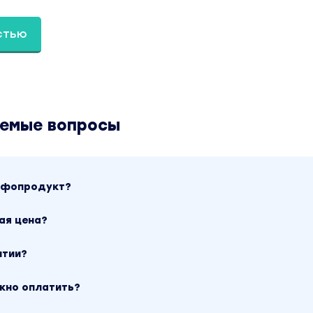
стью
аемые вопросы
инфопродукт?
ая цена?
нтии?
ожно оплатить?