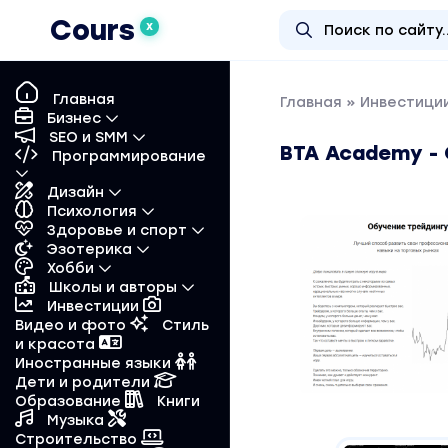
Cours
X
Главная
Главная
»
Инвестиции
Бизнес
SEO и SMM
BTA Academy -
Программирование
Дизайн
Психология
Здоровье и спорт
Эзотерика
Хобби
Школы и авторы
Инвестиции
Видео и фото
Стиль
и красота
Иностранные языки
Дети и родители
Образование
Книги
Музыка
Строительство