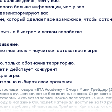
о больше денег, чем у вас.
орого больше информации, чем у вас.
 дезинформируют вас.
ом, который сделает все возможное, чтобы оста
мечты о быстром и легком заработке.
живание.
ютная цель — научиться оставаться в игре.
о, только обозначив территорию.
ет и действует конкурент.
для игры.
ательно выбирая свои сражения.
странице товара «BTA Academy - Смарт Мани Трейдер (2
иала в лучшем качестве без водяных знаков. Скриншоты
тформы и качества записи можно посмотреть выше. М
году. В магазине Coursx.net материал доступен за 170 ру
одит в рубрику «Инвестиции, Трейдинг, Криптовалюта».
 «BTA Academy» можно найти через поиск по сайту.