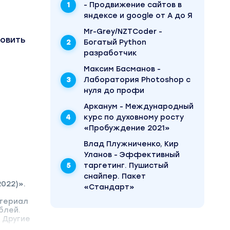
- Продвижение сайтов в
яндексе и google от А до Я
Mr-Grey/NZTCoder -
новить
Богатый Python
разработчик
Максим Басманов -
Лаборатория Photoshop с
нуля до профи
Арканум - Международный
курс по духовному росту
«Пробуждение 2021»
Влад Плужниченко, Кир
Уланов - Эффективный
таргетинг. Пушистый
снайпер. Пакет
022)».
«Стандарт»
атериал
блей.
 Другие