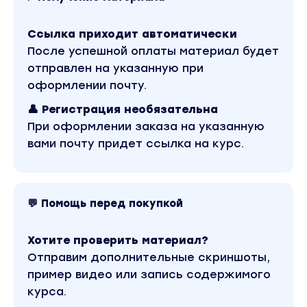
Четвертая неделя. Масштаб
Ссылка приходит автоматически
– подключаем автовебинарную воронку
После успешной оплаты материал будет
– находим связки как продавать премиум
отправлен на указанную при
Продукты
- как продавать тем, у кого нет денег
оформлении почту.
Результат: готовая машина генерации денег через
👤 Регистрация необязательна
Инстаграм. Просто заливай деньги в трафик
При оформлении заказа на указанную
Вы находитесь на странице товара «Валерий
Морозов - ИнстаВоронка. Золотая лихорадка в
вами почту придет ссылка на курс.
Инстаграм. Тариф Посмотреть». Это материал
2022 года. В магазине Coursx.net данный
материал доступен за 390 рублей. Обучающий
курс входит в рубрику «SEO и SMM / Instagram».
Другие материалы автора «Валерий Морозов»
💬 Помощь перед покупкой
можно найти через поиск по сайту.
Хотите проверить материал?
Отправим дополнительные скриншоты,
пример видео или запись содержимого
курса.