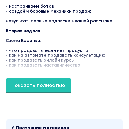
- настраиваем ботов
- создаём базовые механики продаж
Результат: первые подписки в вашей рассылке
Вторая неделя.
Схема Воронки.
- что продавать, если нет продукта
- как на автомате продавать консультацию
- как продавать онлайн курсы
- как продавать наставничество
Результат: вы понимаете что продавать, первые
продажи на тёплом трафике
Показать полностью
Третья неделя. Запуск рекламы
– подключаем трафик
- какие креативы лучше всего делать
- как получать подписчиков в 2-4 раза дешевле
через Инстаграм
Результат: первые продажи на холодную
⚡ Получение материала
аудиторию